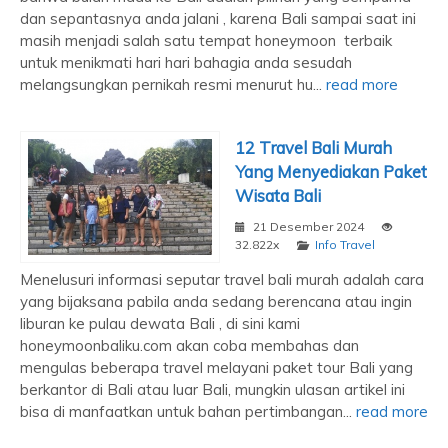
dan sepantasnya anda jalani , karena Bali sampai saat ini
masih menjadi salah satu tempat honeymoon terbaik
untuk menikmati hari hari bahagia anda sesudah
melangsungkan pernikah resmi menurut hu...
read more
12 Travel Bali Murah
Yang Menyediakan Paket
Wisata Bali
21 Desember 2024
32.822x
Info Travel
Menelusuri informasi seputar travel bali murah adalah cara
yang bijaksana pabila anda sedang berencana atau ingin
liburan ke pulau dewata Bali , di sini kami
honeymoonbaliku.com akan coba membahas dan
mengulas beberapa travel melayani paket tour Bali yang
berkantor di Bali atau luar Bali, mungkin ulasan artikel ini
bisa di manfaatkan untuk bahan pertimbangan...
read more