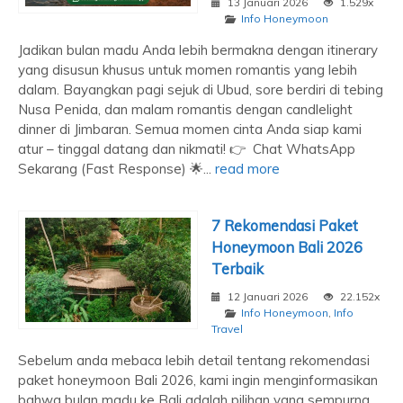
13 Januari 2026
1.529x
Info Honeymoon
Jadikan bulan madu Anda lebih bermakna dengan itinerary
yang disusun khusus untuk momen romantis yang lebih
dalam. Bayangkan pagi sejuk di Ubud, sore berdiri di tebing
Nusa Penida, dan malam romantis dengan candlelight
dinner di Jimbaran. Semua momen cinta Anda siap kami
atur – tinggal datang dan nikmati! 👉 Chat WhatsApp
Sekarang (Fast Response) 🌟...
read more
7 Rekomendasi Paket
Honeymoon Bali 2026
Terbaik
12 Januari 2026
22.152x
Info Honeymoon
,
Info
Travel
Sebelum anda mebaca lebih detail tentang rekomendasi
paket honeymoon Bali 2026, kami ingin menginformasikan
bahwa bulan madu ke Bali adalah pilihan yang sempurna