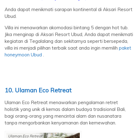
Anda dapat menikmati sarapan kontinental di Aksari Resort
Ubud.
Villa ini menawarkan akomodasi bintang 5 dengan hot tub.
Jika menginap di Aksari Resort Ubud, Anda dapat menikmati
kegiatan di Tegalalang dan sekitarnya seperti bersepeda,
villa ini menjadi pilihan terbaik saat anda ingin memilih
paket
honeymoon Ubud
.
10. Ulaman Eco Retreat
Ulaman Eco Retreat menawarkan pengalaman retret
holistik yang unik di kemas dalam budaya tradisional Bali,
bagi orang-orang yang mencintai alam dan nusanatara
tanpa mengorbankan kenyamanan dan kemewahan.
Ulaman Eco Retreat