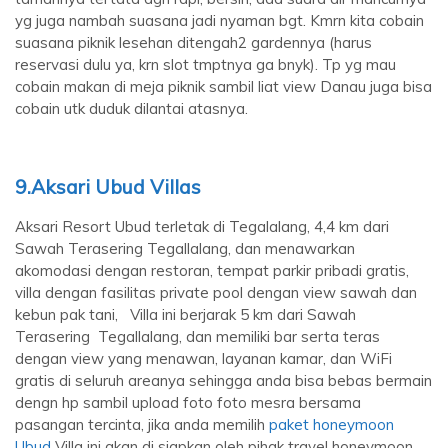
yg juga nambah suasana jadi nyaman bgt. Kmrn kita cobain
suasana piknik lesehan ditengah2 gardennya (harus
reservasi dulu ya, krn slot tmptnya ga bnyk). Tp yg mau
cobain makan di meja piknik sambil liat view Danau juga bisa
cobain utk duduk dilantai atasnya.
9.Aksari Ubud Villas
Aksari Resort Ubud terletak di Tegalalang, 4,4 km dari
Sawah Terasering Tegallalang, dan menawarkan
akomodasi dengan restoran, tempat parkir pribadi gratis,
villa dengan fasilitas private pool dengan view sawah dan
kebun pak tani, Villa ini berjarak 5 km dari Sawah
Terasering Tegallalang, dan memiliki bar serta teras
dengan view yang menawan, layanan kamar, dan WiFi
gratis di seluruh areanya sehingga anda bisa bebas bermain
dengn hp sambil upload foto foto mesra bersama
pasangan tercinta, jika anda memilih
paket honeymoon
Ubud
Villa ini akan di siapkan oleh pihak travel honeymoon