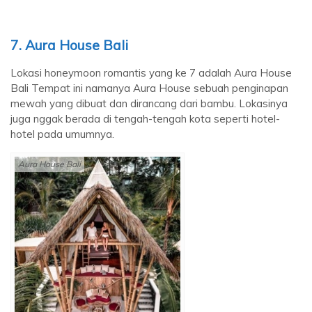
7. Aura House Bali
Lokasi honeymoon romantis yang ke 7 adalah Aura House
Bali Tempat ini namanya Aura House sebuah penginapan
mewah yang dibuat dan dirancang dari bambu. Lokasinya
juga nggak berada di tengah-tengah kota seperti hotel-
hotel pada umumnya.
Aura House Bali