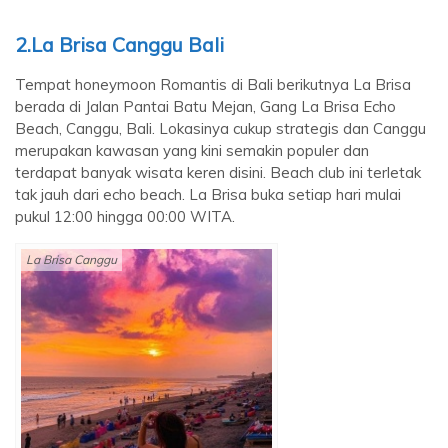
2.La Brisa Canggu Bali
Tempat honeymoon Romantis di Bali berikutnya La Brisa
berada di Jalan Pantai Batu Mejan, Gang La Brisa Echo
Beach, Canggu, Bali. Lokasinya cukup strategis dan Canggu
merupakan kawasan yang kini semakin populer dan
terdapat banyak wisata keren disini. Beach club ini terletak
tak jauh dari echo beach. La Brisa buka setiap hari mulai
pukul 12:00 hingga 00:00 WITA.
La Brisa Canggu