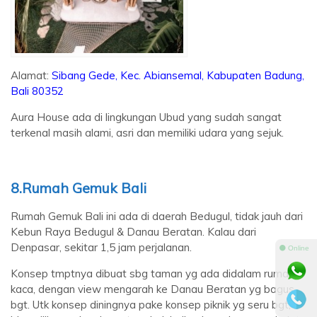
Alamat:
Sibang Gede, Kec. Abiansemal, Kabupaten Badung,
Bali 80352
Aura House ada di lingkungan Ubud yang sudah sangat
terkenal masih alami, asri dan memiliki udara yang sejuk.
8.Rumah Gemuk Bali
Rumah Gemuk Bali ini ada di daerah Bedugul, tidak jauh dari
Kebun Raya Bedugul & Danau Beratan. Kalau dari
Denpasar, sekitar 1,5 jam perjalanan.
⚫ Online
Konsep tmptnya dibuat sbg taman yg ada didalam rumah
kaca, dengan view mengarah ke Danau Beratan yg bagus
bgt. Utk konsep diningnya pake konsep piknik yg seru bgt,