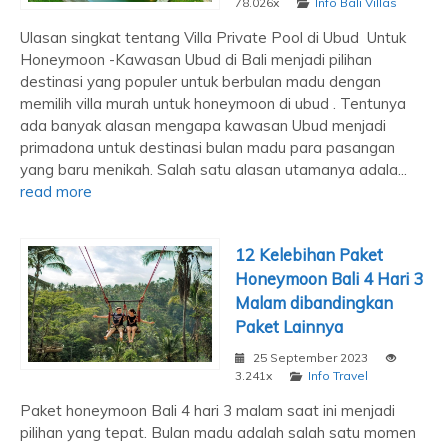
78.026x
Info Bali Villas
Ulasan singkat tentang Villa Private Pool di Ubud Untuk
Honeymoon -Kawasan Ubud di Bali menjadi pilihan
destinasi yang populer untuk berbulan madu dengan
memilih villa murah untuk honeymoon di ubud . Tentunya
ada banyak alasan mengapa kawasan Ubud menjadi
primadona untuk destinasi bulan madu para pasangan
yang baru menikah. Salah satu alasan utamanya adala...
read more
12 Kelebihan Paket
Honeymoon Bali 4 Hari 3
Malam dibandingkan
Paket Lainnya
25 September 2023
3.241x
Info Travel
Paket honeymoon Bali 4 hari 3 malam saat ini menjadi
pilihan yang tepat. Bulan madu adalah salah satu momen