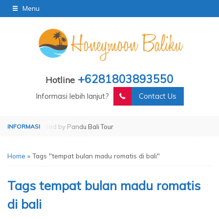
Menu
+6281803893550
Hotline
Informasi lebih lanjut?
Contact Us
ur
Operated by Pandu Bali Tour
Home
»
Tags "tempat bulan madu romatis di bali"
Tags
tempat bulan madu romatis
di bali