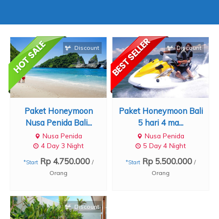
Discount
Discount
Paket Honeymoon
Paket Honeymoon Bali
Nusa Penida Bali...
5 hari 4 ma...
Nusa Penida
Nusa Penida
4 Day 3 Night
5 Day 4 Night
Rp 4.750.000
Rp 5.500.000
/
/
*Start
*Start
Orang
Orang
Discount