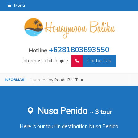
Menu
+6281803893550
Hotline
Informasi lebih lanjut?
Contact Us
 Bali Tour
Operated by Pandu Bali Tour
Nusa Penida
~ 3 tour
Here is our tour in destination Nusa Penida