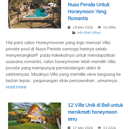
Nusa Penida Untuk
Honeymoon Yang
Romantis
18 Mei 2026
15.095x
Info Bali Villas
Hai para calon Honeymooner yang ingn mencari Villa
private pool di Nusa Penida semoga harinya selalu
menyenangkan!! pada hakekatnya untuk mendapatkan
suasana romantis, calon honeymoner lebih memilih Villa
private yang mempunyai pemandangan alam di
sekitarnyaa. Misalnya Villa yang memiliki view langsung ke
lautan lepas , pegunungan atau persawahan , umumnya...
read more
12 Villa Unik di Bali untuk
menikmati honeymoon
seru
17 Mei 2026
13.222x