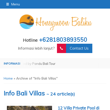
Menu
+6281803893550
Hotline
Informasi lebih lanjut?
Contact Us
Operated by Pandu Bali Tour
Home
»
Archive of "Info Bali Villas"
Info Bali Villas
~ 24 article(s)
12 Villa Private Pool di