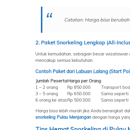
Catatan: Harga bisa berubah 
2.
Paket Snorkeling Lengkap (All-Inclus
Untuk kemudahan, sebagian besar wisatawan 
mencakup semua kebutuhan.
Contoh Paket dari Labuan Lalang (Start Poi
Jumlah Peserta
Harga per Orang
1 – 2 orang
Rp 850.000
Transport boat
3 – 5 orang
Rp 650.000
Sama seperti 
6 orang ke atas
Rp 500.000
Sama seperti 
Harga bisa lebih murah jika Anda berangkat
snorkeling Pulau Menjangan
dengan harga yang 
Tips Hemat Snorkeling di Pulau