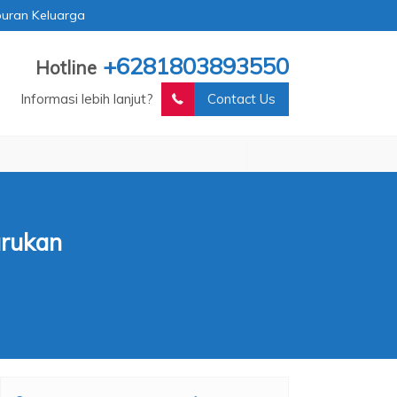
buran Keluarga
+6281803893550
Hotline
Informasi lebih lanjut?
Contact Us
arukan