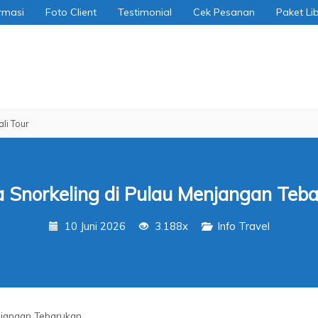
rmasi
Foto Client
Testimonial
Cek Pesanan
Paket Li
 Snorkeling di Pulau Menjangan Teb
10 Juni 2026
3.188x
Info Travel
njangan Tebarukan