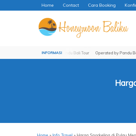
Home
Contact
Cara Booking
Konfi
Operated by Pandu Bali Tour
Operated by Pandu Bali Tour
Harga
Home
»
Info Travel
»
Harga Snorkeling di Pulau Me