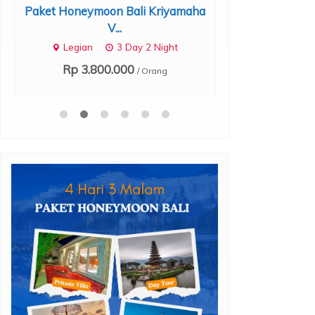
Paket Honeymoon Bali Kriyamaha
Paket Honeymoon 
V...
Bali
Legian
3 Day 2 Night
Rp 3.
*Start
Rp 3.800.000
/ Orang