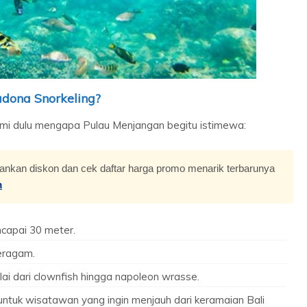
Paket Honeymoon Bali Private
Poo...
Seminyak
3 Day 2 Night
Rp 2.300.000
/ Orang
dona Snorkeling?
mi dulu mengapa Pulau Menjangan begitu istimewa:
nkan diskon dan cek daftar harga promo menarik terbarunya
m
encapai 30 meter.
eragam.
lai dari clownfish hingga napoleon wrasse.
untuk wisatawan yang ingin menjauh dari keramaian Bali