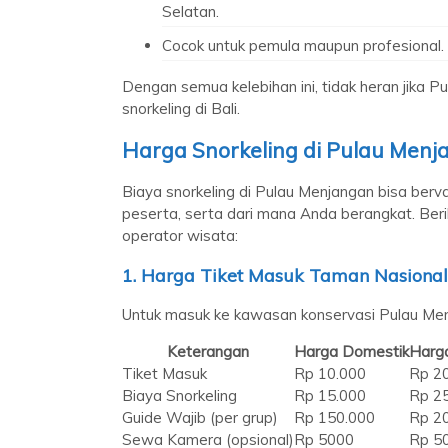
Selatan.
Cocok untuk pemula maupun profesional.
Dengan semua kelebihan ini, tidak heran jika P
snorkeling di Bali.
Harga Snorkeling di Pulau Menj
Biaya snorkeling di Pulau Menjangan bisa berv
peserta, serta dari mana Anda berangkat. Beri
operator wisata:
1.
Harga Tiket Masuk Taman Nasional 
Untuk masuk ke kawasan konservasi Pulau Menj
Keterangan
Harga Domestik
Harg
Tiket Masuk
Rp 10.000
Rp 2
Biaya Snorkeling
Rp 15.000
Rp 2
Guide Wajib (per grup)
Rp 150.000
Rp 2
Sewa Kamera (opsional)
Rp 5000
Rp 5