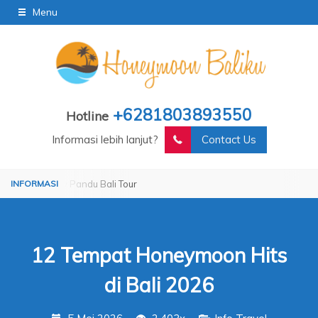
Menu
+6281803893550
Hotline
Informasi lebih lanjut?
Contact Us
d by Pandu Bali Tour
Operated by Pandu Bali Tour
12 Tempat Honeymoon Hits
di Bali 2026