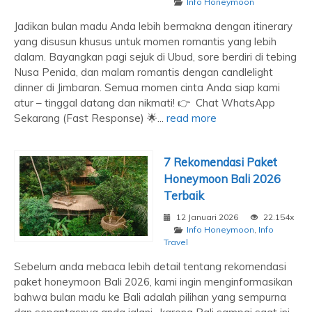
Info Honeymoon
Jadikan bulan madu Anda lebih bermakna dengan itinerary
yang disusun khusus untuk momen romantis yang lebih
dalam. Bayangkan pagi sejuk di Ubud, sore berdiri di tebing
Nusa Penida, dan malam romantis dengan candlelight
dinner di Jimbaran. Semua momen cinta Anda siap kami
atur – tinggal datang dan nikmati! 👉 Chat WhatsApp
Sekarang (Fast Response) 🌟...
read more
7 Rekomendasi Paket
Honeymoon Bali 2026
Terbaik
12 Januari 2026
22.154x
Info Honeymoon
,
Info
Travel
Sebelum anda mebaca lebih detail tentang rekomendasi
paket honeymoon Bali 2026, kami ingin menginformasikan
bahwa bulan madu ke Bali adalah pilihan yang sempurna