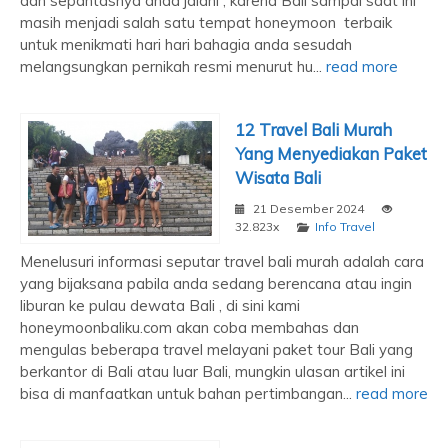
dan sepantasnya anda jalani , karena Bali sampai saat ini
masih menjadi salah satu tempat honeymoon terbaik
untuk menikmati hari hari bahagia anda sesudah
melangsungkan pernikah resmi menurut hu...
read more
12 Travel Bali Murah
Yang Menyediakan Paket
Wisata Bali
21 Desember 2024
32.823x
Info Travel
Menelusuri informasi seputar travel bali murah adalah cara
yang bijaksana pabila anda sedang berencana atau ingin
liburan ke pulau dewata Bali , di sini kami
honeymoonbaliku.com akan coba membahas dan
mengulas beberapa travel melayani paket tour Bali yang
berkantor di Bali atau luar Bali, mungkin ulasan artikel ini
bisa di manfaatkan untuk bahan pertimbangan...
read more