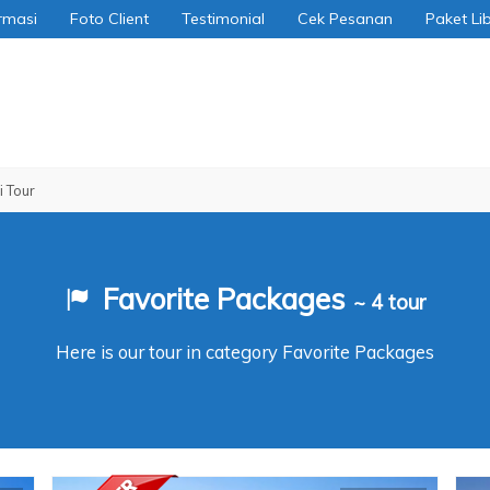
rmasi
Foto Client
Testimonial
Cek Pesanan
Paket Li
r
Favorite Packages
~ 4 tour
Here is our tour in category Favorite Packages