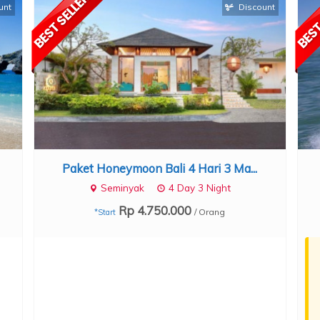
unt
Discount
Paket Honeymoon Bali 4 Hari 3 Ma...
Seminyak
4 Day 3 Night
Rp 4.750.000
/ Orang
*Start