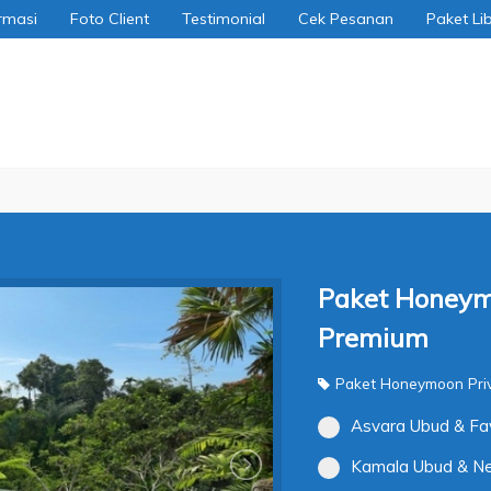
rmasi
Foto Client
Testimonial
Cek Pesanan
Paket Li
Paket Honeymo
Premium
Paket Honeymoon Priva
Asvara Ubud & Fa
Kamala Ubud & Ne