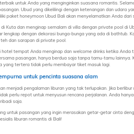
 terbaik untuk Anda yang menginginkan suasana romantis. Selam
asangan. Ubud yang dikelilingi dengan ketenangan dan udara y
iliki paket honeymoon Ubud Bali akan menyelamatkan Anda dari 
di Kuta dan menginap semalam di villa dengan private pool di
lengkap dengan dekorasi bunga-bunga yang ada di bathtub. Kam
eh dan sarapan di private pool.
 hotel tempat Anda menginap dan welcome drinks ketika Anda ti
bersama pasangan, hanya berdua saja tanpa tamu-tamu lainnya
yang tertera tidak perlu membayar tiket masuk lagi.
sempurna untuk pencinta suasana alam
kan menjadi pengalaman liburan yang tak terlupakan. Jika berli
idak perlu repot untuk menyusun rencana perjalanan. Anda hanya
ibadi saja.
ng untuk pasangan yang ingin merasakan getar-getar cinta denga
alis liburan romantis di Bali!