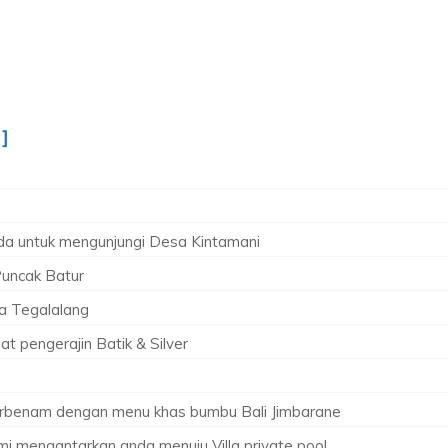
]
da untuk mengunjungi Desa Kintamani
Puncak Batur
ta Tegalalang
t pengerajin Batik & Silver
terbenam dengan menu khas bumbu Bali Jimbarane
mi mengantarkan anda menuju Villa private pool