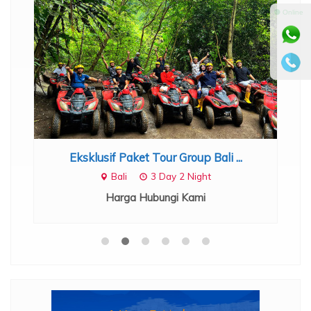
ount
⚫ Online
.
Eksklusif Paket Tour Group Bali ...
Bali
3 Day 2 Night
Harga Hubungi Kami