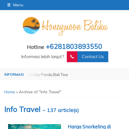
Menu
+6281803893550
Hotline
Informasi lebih lanjut?
Contact Us
r
Operated by Pandu Bali Tour
Home
»
Archive of "Info Travel"
Info Travel
~ 137 article(s)
Harga Snorkeling di