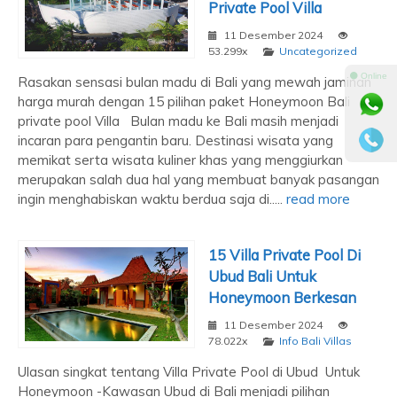
Private Pool Villa
11 Desember 2024
53.299x
Uncategorized
⚫ Online
Rasakan sensasi bulan madu di Bali yang mewah jaminan
harga murah dengan 15 pilihan paket Honeymoon Bali
private pool Villa Bulan madu ke Bali masih menjadi
incaran para pengantin baru. Destinasi wisata yang
memikat serta wisata kuliner khas yang menggiurkan
merupakan salah dua hal yang membuat banyak pasangan
ingin menghabiskan waktu berdua saja di.....
read more
15 Villa Private Pool Di
Ubud Bali Untuk
Honeymoon Berkesan
11 Desember 2024
78.022x
Info Bali Villas
Ulasan singkat tentang Villa Private Pool di Ubud Untuk
Honeymoon -Kawasan Ubud di Bali menjadi pilihan