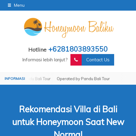
Menu
+6281803893550
Hotline
Informasi lebih lanjut?
Contact Us
Pandu Bali Tour
Operated by Pandu Bali Tour
Rekomendasi Villa di Bali
untuk Honeymoon Saat New
Normal