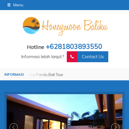
Menu
+6281803893550
Hotline
Informasi lebih lanjut?
Contact Us
perated by Pandu Bali Tour
Operated by Pandu Bali Tour