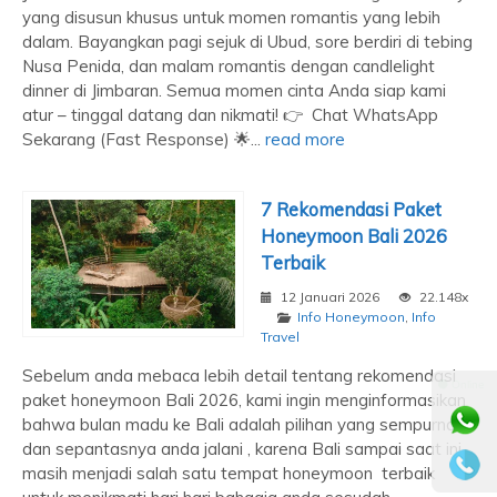
yang disusun khusus untuk momen romantis yang lebih
dalam. Bayangkan pagi sejuk di Ubud, sore berdiri di tebing
Nusa Penida, dan malam romantis dengan candlelight
dinner di Jimbaran. Semua momen cinta Anda siap kami
atur – tinggal datang dan nikmati! 👉 Chat WhatsApp
Sekarang (Fast Response) 🌟...
read more
7 Rekomendasi Paket
Honeymoon Bali 2026
Terbaik
12 Januari 2026
22.148x
Info Honeymoon
,
Info
Travel
Sebelum anda mebaca lebih detail tentang rekomendasi
⚫ Online
paket honeymoon Bali 2026, kami ingin menginformasikan
bahwa bulan madu ke Bali adalah pilihan yang sempurna
dan sepantasnya anda jalani , karena Bali sampai saat ini
masih menjadi salah satu tempat honeymoon terbaik