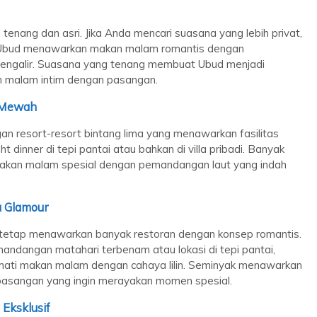
enang dan asri. Jika Anda mencari suasana yang lebih privat,
di Ubud menawarkan makan malam romantis dengan
engalir. Suasana yang tenang membuat Ubud menjadi
 malam intim dengan pasangan.
t Mewah
n resort-resort bintang lima yang menawarkan fasilitas
ght dinner di tepi pantai atau bahkan di villa pribadi. Banyak
akan malam spesial dengan pemandangan laut yang indah
 Glamour
n tetap menawarkan banyak restoran dengan konsep romantis.
ndangan matahari terbenam atau lokasi di tepi pantai,
mati makan malam dengan cahaya lilin. Seminyak menawarkan
pasangan yang ingin merayakan momen spesial.
Eksklusif