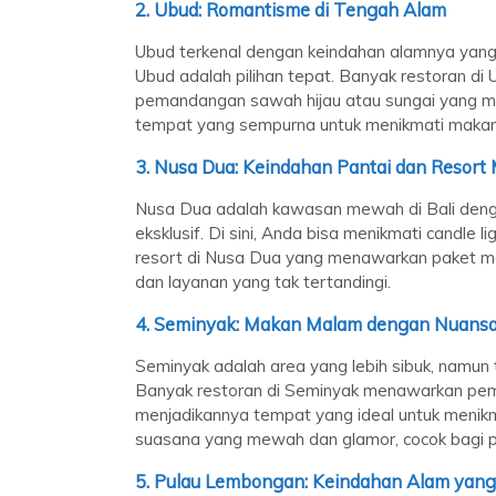
2.
Ubud: Romantisme di Tengah Alam
Ubud terkenal dengan keindahan alamnya yang t
Ubud adalah pilihan tepat. Banyak restoran 
pemandangan sawah hijau atau sungai yang m
tempat yang sempurna untuk menikmati makan
3.
Nusa Dua: Keindahan Pantai dan Resor
Nusa Dua adalah kawasan mewah di Bali denga
eksklusif. Di sini, Anda bisa menikmati candle li
resort di Nusa Dua yang menawarkan paket m
dan layanan yang tak tertandingi.
4.
Seminyak: Makan Malam dengan Nuansa
Seminyak adalah area yang lebih sibuk, namu
Banyak restoran di Seminyak menawarkan pema
menjadikannya tempat yang ideal untuk menik
suasana yang mewah dan glamor, cocok bagi 
5.
Pulau Lembongan: Keindahan Alam yang 