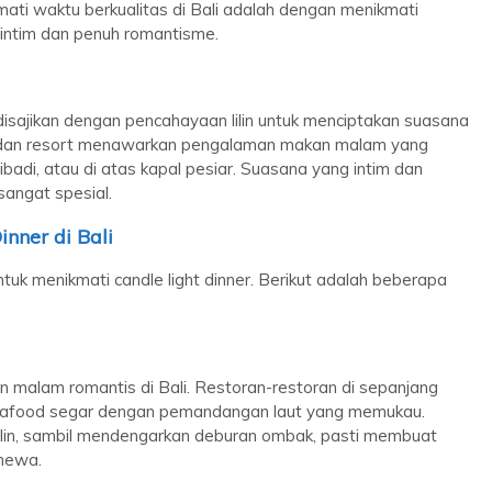
mati waktu berkualitas di Bali adalah dengan menikmati
 intim dan penuh romantisme.
isajikan dengan pencahayaan lilin untuk menciptakan suasana
an dan resort menawarkan pengalaman makan malam yang
ribadi, atau di atas kapal pesiar. Suasana yang intim dan
angat spesial.
inner di Bali
ntuk menikmati candle light dinner. Berikut adalah beberapa
n malam romantis di Bali. Restoran-restoran di sepanjang
afood segar dengan pemandangan laut yang memukau.
 lilin, sambil mendengarkan deburan ombak, pasti membuat
mewa.