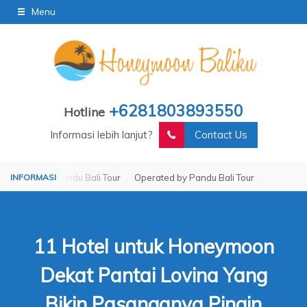
Menu
+6281803893550
Hotline
Informasi lebih lanjut?
Contact Us
by Pandu Bali Tour
Operated by Pandu Bali Tour
11 Hotel untuk Honeymoon
Dekat Pantai Lovina Yang
Bikin Pasanganya Pingin