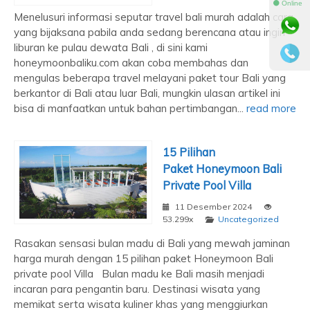
⚫ Online
Menelusuri informasi seputar travel bali murah adalah cara
yang bijaksana pabila anda sedang berencana atau ingin
liburan ke pulau dewata Bali , di sini kami
honeymoonbaliku.com akan coba membahas dan
mengulas beberapa travel melayani paket tour Bali yang
berkantor di Bali atau luar Bali, mungkin ulasan artikel ini
bisa di manfaatkan untuk bahan pertimbangan...
read more
15 Pilihan
Paket Honeymoon Bali
Private Pool Villa
11 Desember 2024
53.299x
Uncategorized
Rasakan sensasi bulan madu di Bali yang mewah jaminan
harga murah dengan 15 pilihan paket Honeymoon Bali
private pool Villa Bulan madu ke Bali masih menjadi
incaran para pengantin baru. Destinasi wisata yang
memikat serta wisata kuliner khas yang menggiurkan