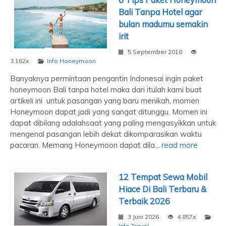
Bali Tanpa Hotel agar
bulan madumu semakin
irit
5 September 2018
3.162x
Info Honeymoon
Banyaknya permintaan pengantin Indonesai ingin paket
honeymoon Bali tanpa hotel maka dari itulah kami buat
artikeli ini untuk pasangan yang baru menikah, momen
Honeymoon dapat jadi yang sangat ditunggu. Momen ini
dapat dibilang adalahsaat yang paling mengasyikkan untuk
mengenal pasangan lebih dekat dikomparasikan waktu
pacaran. Memang Honeymoon dapat dila...
read more
12 Tempat Sewa Mobil
Hiace Di Bali Terbaru &
Terbaik 2026
3 Juni 2026
4.857x
Info Travel