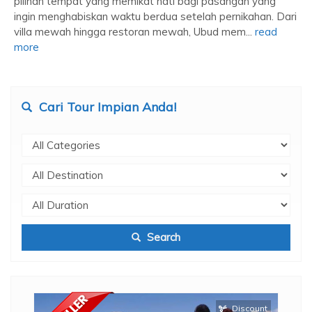
pilihan tempat yang memikat hati bagi pasangan yang
ingin menghabiskan waktu berdua setelah pernikahan. Dari
villa mewah hingga restoran mewah, Ubud mem...
read
more
Cari Tour Impian Anda!
Search
ount
Discount