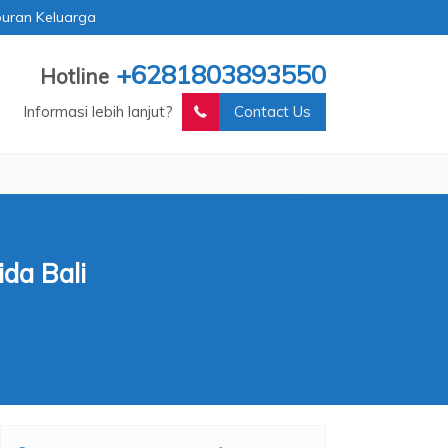
buran Keluarga
+6281803893550
Hotline
Informasi lebih lanjut?
Contact Us
da Bali