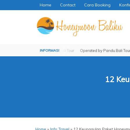
Home
Contact
Cara Booking
Konfi
Operated by Pandu Bali Tour
Operated by Pandu Bali Tour
12 Keu
Home
»
Info Travel
»
12 Keunggulan Paket Honeymo