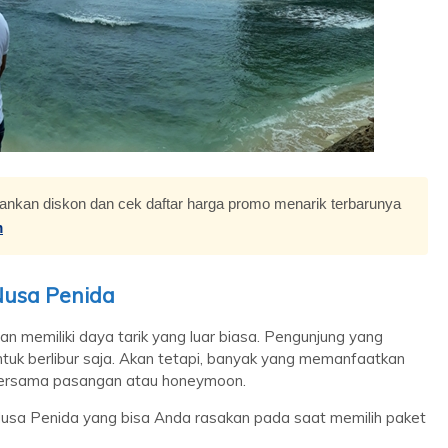
moon Bali Private
Paket Honeymoon Bali Plus
Poo...
Dinner...
3 Day 2 Night
Seminyak
4 Day 3 Night
00.000
/ Orang
Rp 3.150.000
/ Orang
*Start
nkan diskon dan cek daftar harga promo menarik terbarunya
m
usa Penida
n memiliki daya tarik yang luar biasa. Pengunjung yang
tuk berlibur saja. Akan tetapi, banyak yang memanfaatkan
ersama pasangan atau honeymoon.
sa Penida yang bisa Anda rasakan pada saat memilih paket