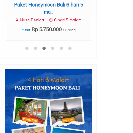
Paket Honeymoon Bali 6 hari 5
Paket Honeymo
ma...
Nusa Penida
6 hari 5 malam
Nusa Penida
Rp 5.750.000
/ Orang
*Start
Rp 5.
*Start