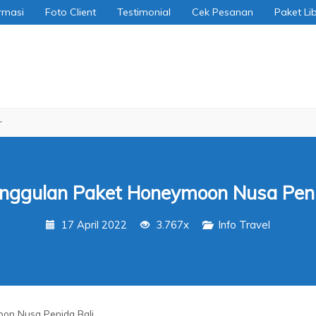
rmasi
Foto Client
Testimonial
Cek Pesanan
Paket Li
nggulan Paket Honeymoon Nusa Peni
17 April 2022
3.767x
Info Travel
on Nusa Penida Bali