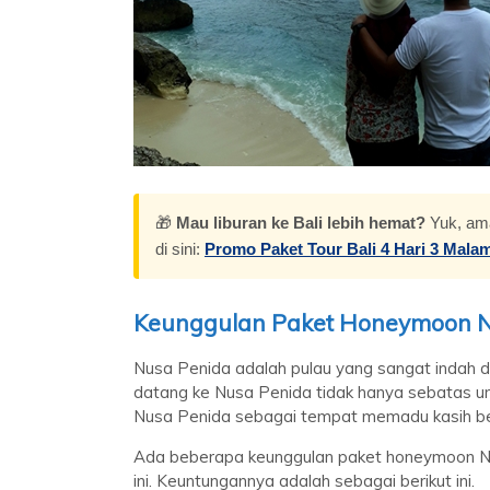
Paket Honey
Seminyak
Rp 2.3
🎁
Mau liburan ke Bali lebih hemat?
Yuk, ama
di sini:
Promo Paket Tour Bali 4 Hari 3 Mala
Keunggulan Paket Honeymoon N
Nusa Penida adalah pulau yang sangat indah da
datang ke Nusa Penida tidak hanya sebatas un
Nusa Penida sebagai tempat memadu kasih b
Ada beberapa keunggulan paket honeymoon Nu
ini. Keuntungannya adalah sebagai berikut ini.