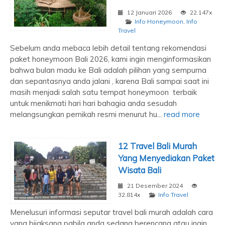
12 Januari 2026
22.147x
Info Honeymoon
,
Info
Travel
Sebelum anda mebaca lebih detail tentang rekomendasi
paket honeymoon Bali 2026, kami ingin menginformasikan
bahwa bulan madu ke Bali adalah pilihan yang sempurna
dan sepantasnya anda jalani , karena Bali sampai saat ini
masih menjadi salah satu tempat honeymoon terbaik
untuk menikmati hari hari bahagia anda sesudah
melangsungkan pernikah resmi menurut hu...
read more
12 Travel Bali Murah
Yang Menyediakan Paket
Wisata Bali
21 Desember 2024
32.814x
Info Travel
Menelusuri informasi seputar travel bali murah adalah cara
yang bijaksana pabila anda sedang berencana atau ingin