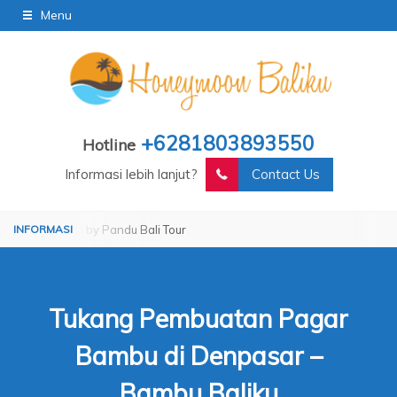
Menu
+6281803893550
Hotline
Informasi lebih lanjut?
Contact Us
ated by Pandu Bali Tour
Operated by Pandu Bali Tour
Tukang Pembuatan Pagar
Bambu di Denpasar –
Bambu Baliku