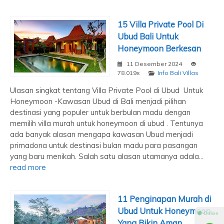
15 Villa Private Pool Di
Ubud Bali Untuk
Honeymoon Berkesan
11 Desember 2024
78.019x
Info Bali Villas
Ulasan singkat tentang Villa Private Pool di Ubud Untuk
Honeymoon -Kawasan Ubud di Bali menjadi pilihan
destinasi yang populer untuk berbulan madu dengan
memilih villa murah untuk honeymoon di ubud . Tentunya
ada banyak alasan mengapa kawasan Ubud menjadi
primadona untuk destinasi bulan madu para pasangan
yang baru menikah. Salah satu alasan utamanya adala...
read more
11 Penginapan Murah di
Ubud Untuk Honeymoon
⚫ Online
Yang Bikin Aman