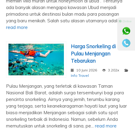
memilih villa murah untuk honeymoon di ubud . Tentunya
ada banyak alasan mengapa kawasan Ubud menjadi
primadona untuk destinasi bulan madu para pasangan
yang baru menikah. Salah satu alasan utamanya adala...
⚫ Online
read more
Harga Snorkeling di
Pulau Menjangan
Tebarukan
10 Juni 2026
3.202x
Info Travel
Pulau Menjangan, yang terletak di kawasan Taman
Nasional Bali Barat, adalah surga tersembunyi bagi para
pencinta snorkeling. Airnya yang jernih, terumbu karang
yang terjaga, serta keanekaragaman hayati laut yang luar
biasa menjadikan Menjangan sebagai salah satu spot
snorkeling terbaik di Indonesia. Namun, sebelum Anda
memutuskan untuk snorkeling di sana, pe...
read more