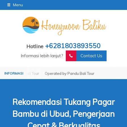
Menu
+6281803893550
Hotline
Informasi lebih lanjut?
Contact Us
ndu Bali Tour
Operated by Pandu Bali Tour
Rekomendasi Tukang Pagar
Bambu di Ubud, Pengerjaan
Cepat & Berkualitas