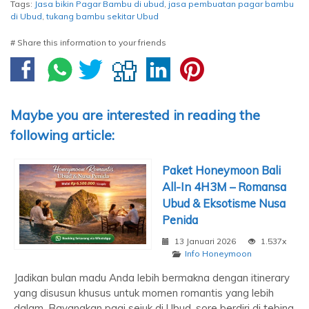
Tags:
Jasa bikin Pagar Bambu di ubud
,
jasa pembuatan pagar bambu
di Ubud
,
tukang bambu sekitar Ubud
# Share this information to your friends
Maybe you are interested in reading the
following article:
Paket Honeymoon Bali
All-In 4H3M – Romansa
Ubud & Eksotisme Nusa
Penida
13 Januari 2026
1.537x
Info Honeymoon
Jadikan bulan madu Anda lebih bermakna dengan itinerary
yang disusun khusus untuk momen romantis yang lebih
dalam. Bayangkan pagi sejuk di Ubud, sore berdiri di tebing