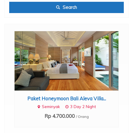
Search
 Villa...
Paket Honeymoon Bali Kriyamaha V...
 Night
Legian
3 Day 2 Night
Rp 3.800.000
ng
/ Orang