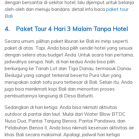
dengan bersantai di sekitar hotel, lalu dijemput untuk belanja
oleh-oleh dan menuju bandara. detail info baca
paket tour
Bali
4. Paket Tour 4 Hari 3 Malam Tanpa Hotel
Secara umum, pilihan paket liburan ke Bali ini mirip seperti
paket di atas. Tapi, Anda bisa pilih sendiri hotel yang sesuai
dengan selera atau budget Anda. Untuk acara hari pertama,
jadwalnya serupa. Nah, di hari kedua Anda bisa pilih
berkunjung ke Tanah Lot dan Tiga Danau, termasuk Danau
Bedugul yang sangat terkenal beserta Pura Ulun yang
merupakan salah satu pura terbesar di Bali. Selain itu, Anda
juga bisa menikmati kopi Bali dan menonton proses
pembuatannya langsung di Desa Baturiti.
Sedangkan di hari ketiga, Anda bisa nikmati aktivitas
outdoor di pantai dan laut. Mulai dari Water Blow BTDC
Nusa Dua, Pantai Tanjung Benoa, Pantai Pandawa, dan
Pelabuhan Benoa II, Anda bisa nikmati keseruan aktivitas air
khas Bali secara maksimal. Apalagi, jadwal hari ketiga