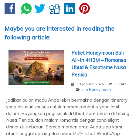
Maybe you are interested in reading the
following article:
Paket Honeymoon Bali
All-In 4H3M – Romansa
Ubud & Eksotisme Nusa
Penida
13 Januari 2026
1.534x
Info Honeymoon
Jadikan bulan madu Anda lebih bermakna dengan itinerary
yang disusun khusus untuk momen romantis yang lebih
dalam. Bayangkan pagi sejuk di Ubud, sore berdiri di tebing
Nusa Penida, dan malam romantis dengan candlelight
dinner di Jimbaran. Semua momen cinta Anda siap kami
atur – tinggal datang dan nikmati! 👉 Chat WhatsApp