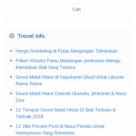
Cari
untuk:
Travel Info
Harga Snorkeling di Pulau Menjangan Tebarukan
Paket Wisata Pulau Menjangan Jembatan Menuju
Keindahan Bali Yang Tersisa
Sewa Mobil Hiace di Seputaran Ubud Untuk Liburan
Rame Rame
Sewa Mobil Hiace Daerah Uluwatu, Jimbaran & Nusa
Dua
12 Tempat Sewa Mobil Hiace Di Bali Terbaru &
Terbaik 2026
12 Villa Private Pool di Nusa Penida Untuk
Honeymoon Yang Romantis