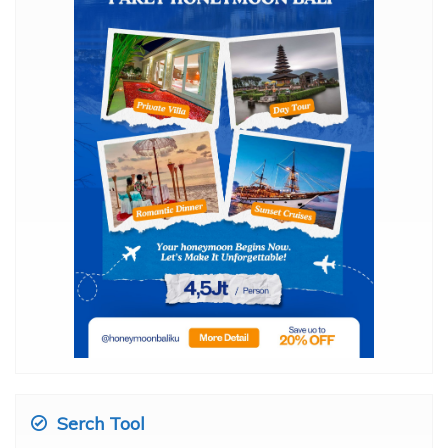
Serch Tool