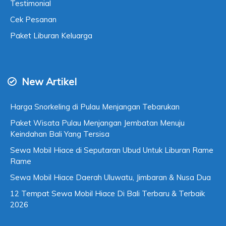
Testimonial
Cek Pesanan
Paket Liburan Keluarga
New Artikel
Harga Snorkeling di Pulau Menjangan Tebarukan
Paket Wisata Pulau Menjangan Jembatan Menuju
Keindahan Bali Yang Tersisa
Sewa Mobil Hiace di Seputaran Ubud Untuk Liburan Rame
Rame
Sewa Mobil Hiace Daerah Uluwatu, Jimbaran & Nusa Dua
12 Tempat Sewa Mobil Hiace Di Bali Terbaru & Terbaik
2026