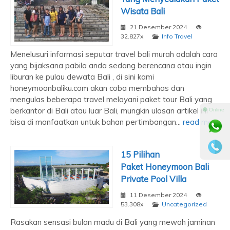
Wisata Bali
21 Desember 2024
32.827x
Info Travel
Menelusuri informasi seputar travel bali murah adalah cara
yang bijaksana pabila anda sedang berencana atau ingin
liburan ke pulau dewata Bali , di sini kami
honeymoonbaliku.com akan coba membahas dan
mengulas beberapa travel melayani paket tour Bali yang
berkantor di Bali atau luar Bali, mungkin ulasan artikel ini
⚫ Online
bisa di manfaatkan untuk bahan pertimbangan...
read more
15 Pilihan
Paket Honeymoon Bali
Private Pool Villa
11 Desember 2024
53.308x
Uncategorized
Rasakan sensasi bulan madu di Bali yang mewah jaminan