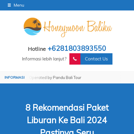
Menu
+6281803893550
Hotline
Informasi lebih lanjut?
Contact Us
our
Operated by Pandu Bali Tour
8 Rekomendasi Paket
Liburan Ke Bali 2024
Pastinya Seru