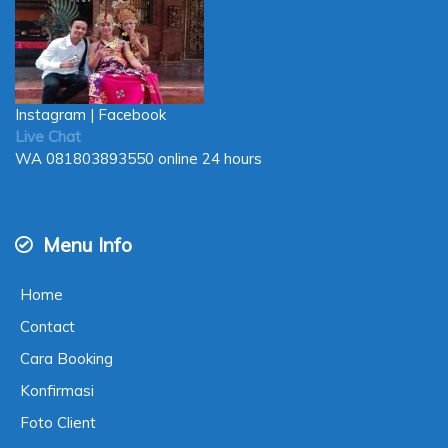
Instagram
|
Facebook
Live Chat
WA
081803893550
online 24 hours
Menu Info
Home
Contact
Cara Booking
Konfirmasi
Foto Client