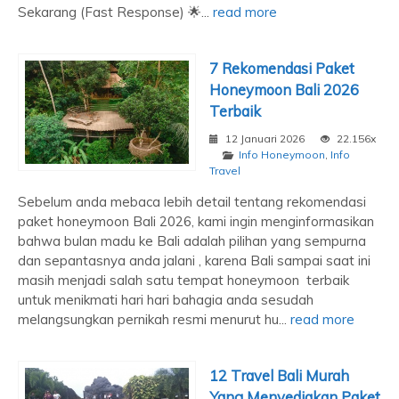
Sekarang (Fast Response) 🌟...
read more
7 Rekomendasi Paket
Honeymoon Bali 2026
Terbaik
12 Januari 2026
22.156x
Info Honeymoon
,
Info
Travel
Sebelum anda mebaca lebih detail tentang rekomendasi
paket honeymoon Bali 2026, kami ingin menginformasikan
bahwa bulan madu ke Bali adalah pilihan yang sempurna
dan sepantasnya anda jalani , karena Bali sampai saat ini
masih menjadi salah satu tempat honeymoon terbaik
untuk menikmati hari hari bahagia anda sesudah
melangsungkan pernikah resmi menurut hu...
read more
12 Travel Bali Murah
Yang Menyediakan Paket