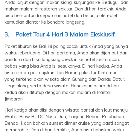
Anda lanjut dengan makan siang, kunjungan ke Bedugul, dan
makan malam di restoran sekitar. Dan di hari terakhir, Anda
bisa bersantai di seputaran hotel dan belanja oleh-oleh,
kemudian diantar ke bandara langsung.
3. Paket Tour 4 Hari 3 Malam Eksklusif
Paket liburan ke Bali ini paling cocok untuk Anda yang punya
waktu lebih luang. Di hari pertama, Anda akan dijemput dari
bandara dan bisa langsung check in ke hotel serta acara
bebas yang bisa Anda isi sesukanya. Di hari kedua, Anda
bisa nikmati pertunjukan Tari Barong plus tur Kintamani
yang terkenal akan wisata alam Gunung dan Danau Batur,
Tegalalang, serta desa wisata. Rangkaian acara di hari
kedua akan ditutup dengan makan malam di Pantai
Jimbaran.
Hari ketiga akan diisi dengan wisata pantai dan laut menuju
Water Blow BTDC Nusa Dua, Tanjung Benoa, Pelabuhan
Benoa II, dan bahkan sunset dinner cruise yang pasti sangat
memorable. Dan di hari terakhir, Anda bisa habiskan waktu