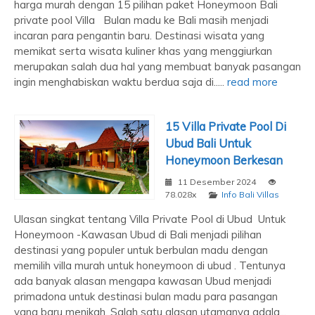
harga murah dengan 15 pilihan paket Honeymoon Bali
private pool Villa Bulan madu ke Bali masih menjadi
incaran para pengantin baru. Destinasi wisata yang
memikat serta wisata kuliner khas yang menggiurkan
merupakan salah dua hal yang membuat banyak pasangan
ingin menghabiskan waktu berdua saja di.....
read more
15 Villa Private Pool Di
Ubud Bali Untuk
Honeymoon Berkesan
11 Desember 2024
78.028x
Info Bali Villas
Ulasan singkat tentang Villa Private Pool di Ubud Untuk
Honeymoon -Kawasan Ubud di Bali menjadi pilihan
destinasi yang populer untuk berbulan madu dengan
memilih villa murah untuk honeymoon di ubud . Tentunya
ada banyak alasan mengapa kawasan Ubud menjadi
primadona untuk destinasi bulan madu para pasangan
yang baru menikah. Salah satu alasan utamanya adala...