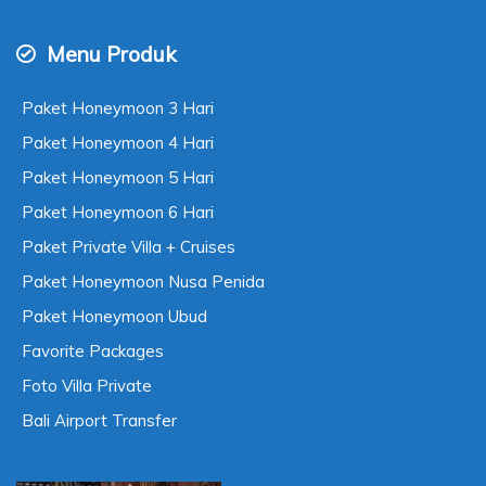
Menu Produk
Paket Honeymoon 3 Hari
Paket Honeymoon 4 Hari
Paket Honeymoon 5 Hari
Paket Honeymoon 6 Hari
Paket Private Villa + Cruises
Paket Honeymoon Nusa Penida
Paket Honeymoon Ubud
Favorite Packages
Foto Villa Private
Bali Airport Transfer