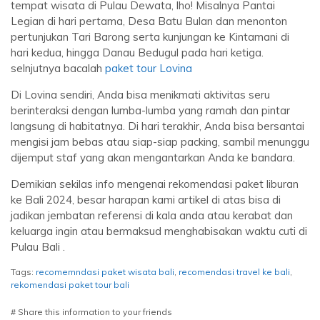
tempat wisata di Pulau Dewata, lho! Misalnya Pantai
Legian di hari pertama, Desa Batu Bulan dan menonton
pertunjukan Tari Barong serta kunjungan ke Kintamani di
hari kedua, hingga Danau Bedugul pada hari ketiga.
selnjutnya bacalah
paket tour Lovina
Di Lovina sendiri, Anda bisa menikmati aktivitas seru
berinteraksi dengan lumba-lumba yang ramah dan pintar
langsung di habitatnya. Di hari terakhir, Anda bisa bersantai
mengisi jam bebas atau siap-siap packing, sambil menunggu
dijemput staf yang akan mengantarkan Anda ke bandara.
Demikian sekilas info mengenai rekomendasi paket liburan
ke Bali 2024, besar harapan kami artikel di atas bisa di
jadikan jembatan referensi di kala anda atau kerabat dan
keluarga ingin atau bermaksud menghabisakan waktu cuti di
Pulau Bali .
Tags:
recomemndasi paket wisata bali
,
recomendasi travel ke bali
,
rekomendasi paket tour bali
# Share this information to your friends