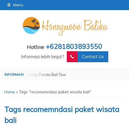
Menu
+6281803893550
Hotline
Informasi lebih lanjut?
Contact Us
r
Operated by Pandu Bali Tour
Home
»
Tags "recomemndasi paket wisata bali"
Tags
recomemndasi paket wisata
bali