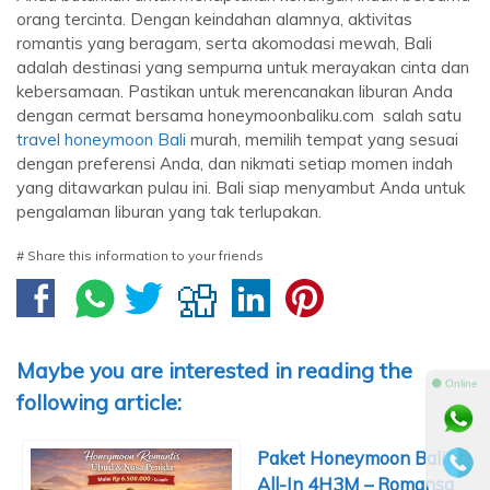
orang tercinta. Dengan keindahan alamnya, aktivitas
romantis yang beragam, serta akomodasi mewah, Bali
adalah destinasi yang sempurna untuk merayakan cinta dan
kebersamaan. Pastikan untuk merencanakan liburan Anda
dengan cermat bersama honeymoonbaliku.com salah satu
travel honeymoon Bali
murah, memilih tempat yang sesuai
dengan preferensi Anda, dan nikmati setiap momen indah
yang ditawarkan pulau ini. Bali siap menyambut Anda untuk
pengalaman liburan yang tak terlupakan.
# Share this information to your friends
Maybe you are interested in reading the
⚫ Online
following article:
Paket Honeymoon Bali
All-In 4H3M – Romansa