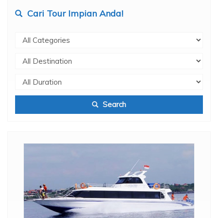
Cari Tour Impian Anda!
Search