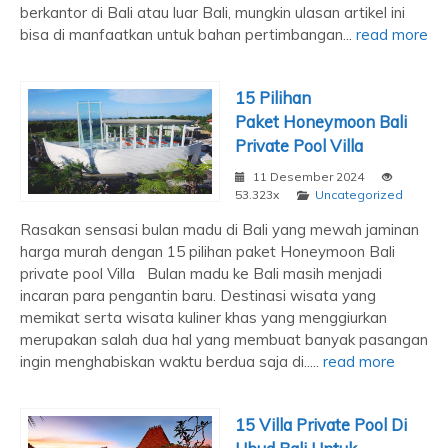
berkantor di Bali atau luar Bali, mungkin ulasan artikel ini
bisa di manfaatkan untuk bahan pertimbangan...
read more
15 Pilihan
Paket Honeymoon Bali
Private Pool Villa
11 Desember 2024
53.323x
Uncategorized
Rasakan sensasi bulan madu di Bali yang mewah jaminan
harga murah dengan 15 pilihan paket Honeymoon Bali
private pool Villa Bulan madu ke Bali masih menjadi
incaran para pengantin baru. Destinasi wisata yang
memikat serta wisata kuliner khas yang menggiurkan
merupakan salah dua hal yang membuat banyak pasangan
ingin menghabiskan waktu berdua saja di.....
read more
15 Villa Private Pool Di