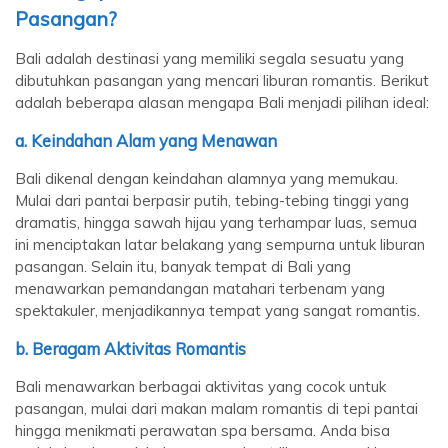
Pasangan?
Bali adalah destinasi yang memiliki segala sesuatu yang
dibutuhkan pasangan yang mencari liburan romantis. Berikut
adalah beberapa alasan mengapa Bali menjadi pilihan ideal:
a.
Keindahan Alam yang Menawan
Bali dikenal dengan keindahan alamnya yang memukau.
Mulai dari pantai berpasir putih, tebing-tebing tinggi yang
dramatis, hingga sawah hijau yang terhampar luas, semua
ini menciptakan latar belakang yang sempurna untuk liburan
pasangan. Selain itu, banyak tempat di Bali yang
menawarkan pemandangan matahari terbenam yang
spektakuler, menjadikannya tempat yang sangat romantis.
b.
Beragam Aktivitas Romantis
Bali menawarkan berbagai aktivitas yang cocok untuk
pasangan, mulai dari makan malam romantis di tepi pantai
hingga menikmati perawatan spa bersama. Anda bisa