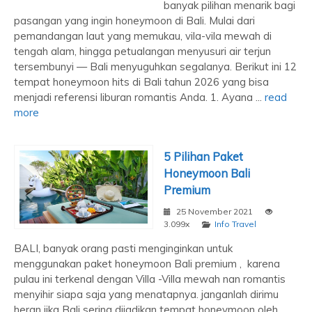
banyak pilihan menarik bagi
pasangan yang ingin honeymoon di Bali. Mulai dari
pemandangan laut yang memukau, vila-vila mewah di
tengah alam, hingga petualangan menyusuri air terjun
tersembunyi — Bali menyuguhkan segalanya. Berikut ini 12
tempat honeymoon hits di Bali tahun 2026 yang bisa
menjadi referensi liburan romantis Anda. 1. Ayana ...
read
more
5 Pilihan Paket
Honeymoon Bali
Premium
25 November 2021
3.099x
Info Travel
BALI, banyak orang pasti menginginkan untuk
menggunakan paket honeymoon Bali premium , karena
pulau ini terkenal dengan Villa -Villa mewah nan romantis
menyihir siapa saja yang menatapnya. janganlah dirimu
heran jika Bali sering dijadikan tempat honeymoon oleh