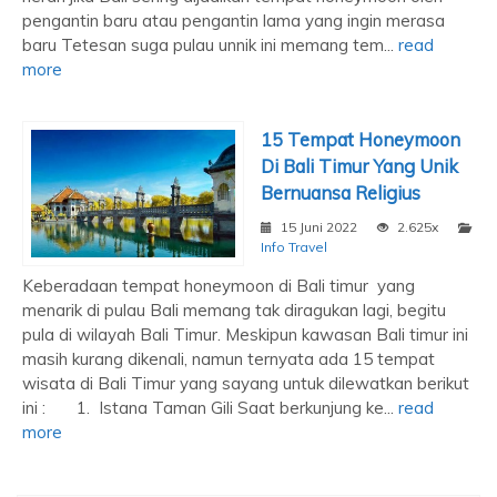
pengantin baru atau pengantin lama yang ingin merasa
baru Tetesan suga pulau unnik ini memang tem...
read
more
15 Tempat Honeymoon
Di Bali Timur Yang Unik
Bernuansa Religius
15 Juni 2022
2.625x
Info Travel
Keberadaan tempat honeymoon di Bali timur yang
menarik di pulau Bali memang tak diragukan lagi, begitu
pula di wilayah Bali Timur. Meskipun kawasan Bali timur ini
masih kurang dikenali, namun ternyata ada 15 tempat
wisata di Bali Timur yang sayang untuk dilewatkan berikut
ini : 1. Istana Taman Gili Saat berkunjung ke...
read
more