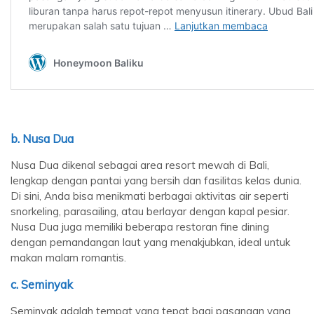
b.
Nusa Dua
Nusa Dua dikenal sebagai area resort mewah di Bali,
lengkap dengan pantai yang bersih dan fasilitas kelas dunia.
Di sini, Anda bisa menikmati berbagai aktivitas air seperti
snorkeling, parasailing, atau berlayar dengan kapal pesiar.
Nusa Dua juga memiliki beberapa restoran fine dining
dengan pemandangan laut yang menakjubkan, ideal untuk
makan malam romantis.
c.
Seminyak
Seminyak adalah tempat yang tepat bagi pasangan yang