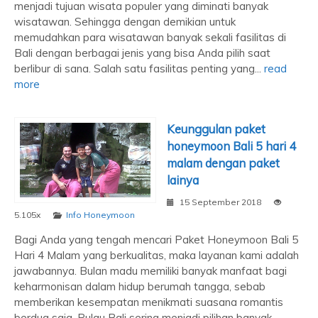
menjadi tujuan wisata populer yang diminati banyak
wisatawan. Sehingga dengan demikian untuk
memudahkan para wisatawan banyak sekali fasilitas di
Bali dengan berbagai jenis yang bisa Anda pilih saat
berlibur di sana. Salah satu fasilitas penting yang...
read
more
Keunggulan paket
honeymoon Bali 5 hari 4
malam dengan paket
lainya
15 September 2018
5.105x
Info Honeymoon
Bagi Anda yang tengah mencari Paket Honeymoon Bali 5
Hari 4 Malam yang berkualitas, maka layanan kami adalah
jawabannya. Bulan madu memiliki banyak manfaat bagi
keharmonisan dalam hidup berumah tangga, sebab
memberikan kesempatan menikmati suasana romantis
berdua saja. Pulau Bali sering menjadi pilihan banyak