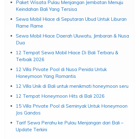
Paket Wisata Pulau Menjangan Jembatan Menuju
Keindahan Bali Yang Tersisa
Sewa Mobil Hiace di Seputaran Ubud Untuk Liburan
Rame Rame
Sewa Mobil Hiace Daerah Uluwatu, Jimbaran & Nusa
Dua
12 Tempat Sewa Mobil Hiace Di Bali Terbaru &
Terbaik 2026
12 Villa Private Pool di Nusa Penida Untuk
Honeymoon Yang Romantis
12 Villa Unik di Bali untuk menikmati honeymoon seru
12 Tempat Honeymoon Hits di Bali 2026
15 Villa Private Pool di Seminyak Untuk Honeymoon
Jos Gandos
Tarif Sewa Perahu ke Pulau Menjangan dari Bali –
Update Terkini