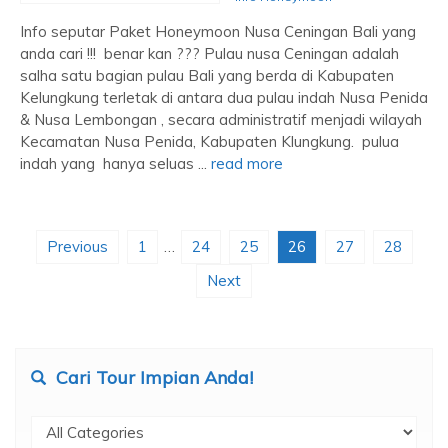
Info seputar Paket Honeymoon Nusa Ceningan Bali yang
anda cari !!! benar kan ??? Pulau nusa Ceningan adalah
salha satu bagian pulau Bali yang berda di Kabupaten
Kelungkung terletak di antara dua pulau indah Nusa Penida
& Nusa Lembongan , secara administratif menjadi wilayah
Kecamatan Nusa Penida, Kabupaten Klungkung. pulua
indah yang hanya seluas ...
read more
Previous
1
…
24
25
26
27
28
Next
Cari Tour Impian Anda!