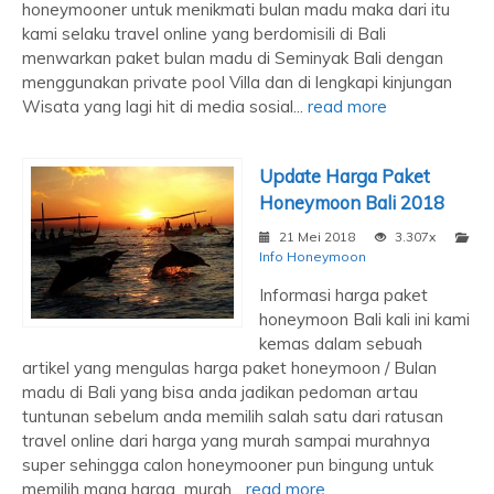
honeymooner untuk menikmati bulan madu maka dari itu
kami selaku travel online yang berdomisili di Bali
menwarkan paket bulan madu di Seminyak Bali dengan
menggunakan private pool Villa dan di lengkapi kinjungan
Wisata yang lagi hit di media sosial...
read more
Update Harga Paket
Honeymoon Bali 2018
21 Mei 2018
3.307x
Info Honeymoon
Informasi harga paket
honeymoon Bali kali ini kami
kemas dalam sebuah
artikel yang mengulas harga paket honeymoon / Bulan
madu di Bali yang bisa anda jadikan pedoman artau
tuntunan sebelum anda memilih salah satu dari ratusan
travel online dari harga yang murah sampai murahnya
super sehingga calon honeymooner pun bingung untuk
memilih mana harga murah...
read more