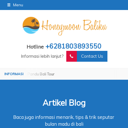
Menu
+6281803893550
Hotline
Informasi lebih lanjut?
Contact Us
rated by Pandu Bali Tour
Operated by Pandu Bali Tour
Artikel Blog
Baca juga informasi menarik, tips & trik seputar
bulan madu di bali