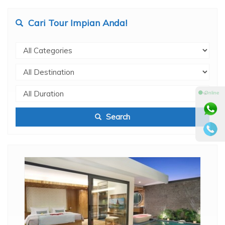
Cari Tour Impian Anda!
⚫ Online
Search
ount