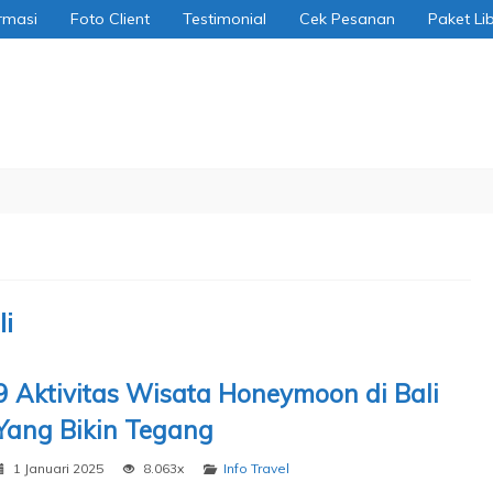
rmasi
Foto Client
Testimonial
Cek Pesanan
Paket Li
i
9 Aktivitas Wisata Honeymoon di Bali
Yang Bikin Tegang
1 Januari 2025
8.063x
Info Travel