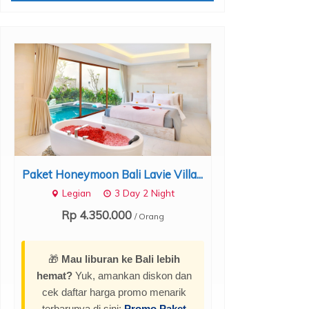
Paket Honeymoon Bali Lavie Villa...
Paket Honeym
S
Legian
3 Day 2 Night
Seminyak
Rp 4.350.000
/ Orang
Rp 4.50
🎁
Mau liburan ke Bali lebih
hemat?
Yuk, amankan diskon dan
cek daftar harga promo menarik
terbarunya di sini:
Promo Paket