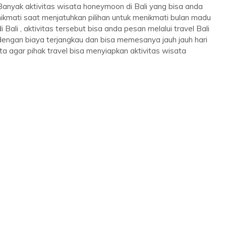
Banyak aktivitas wisata honeymoon di Bali yang bisa anda
nikmati saat menjatuhkan pilihan untuk menikmati bulan madu
di Bali , aktivitas tersebut bisa anda pesan melalui travel Bali
dengan biaya terjangkau dan bisa memesanya jauh jauh hari
a agar pihak travel bisa menyiapkan aktivitas wisata
Eksklusif Paket Tour Group Bali ...
Bali
3 Day 2 Night
Harga Hubungi Kami