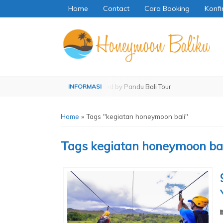
Home
Contact
Cara Booking
Konfi
 Pandu Bali Tour
Operated by Pandu Bali Tour
Home
»
Tags "kegiatan honeymoon bali"
Tags
kegiatan honeymoon bal