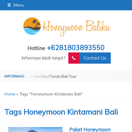
Menu
+6281803893550
Hotline
Informasi lebih lanjut?
Contact Us
i Tour
Operated by Pandu Bali Tour
Home
»
Tags "Honeymoon Kintamani Bali"
Tags
Honeymoon Kintamani Bali
Paket Honeymoon