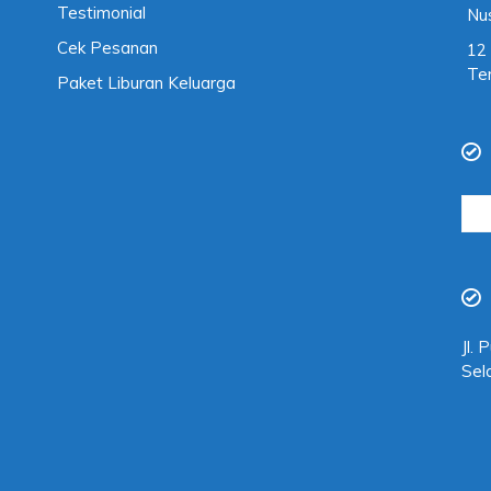
Testimonial
Nu
Cek Pesanan
12
Te
Paket Liburan Keluarga
Cari
untu
Jl.
Sel