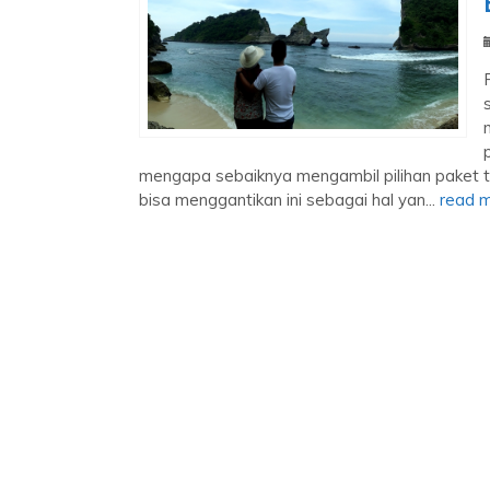
mengapa sebaiknya mengambil pilihan paket te
bisa menggantikan ini sebagai hal yan...
read 