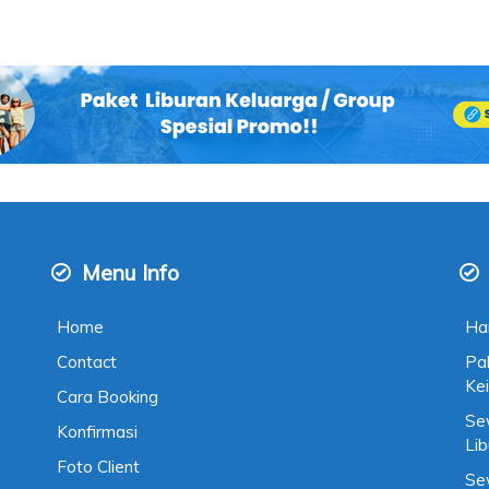
Menu Info
Home
Ha
Contact
Pa
Kei
Cara Booking
Se
Konfirmasi
Li
Foto Client
Se