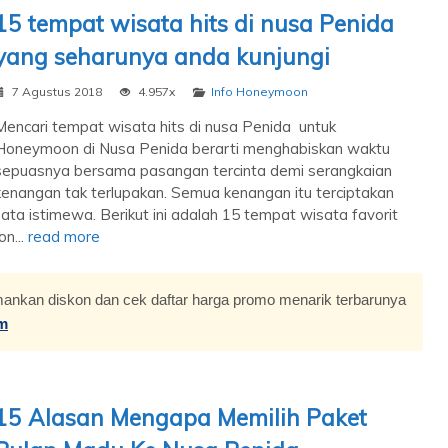
15 tempat wisata hits di nusa Penida
yang seharunya anda kunjungi
7 Agustus 2018
4.957x
Info Honeymoon
Mencari tempat wisata hits di nusa Penida untuk
Honeymoon di Nusa Penida berarti menghabiskan waktu
sepuasnya bersama pasangan tercinta demi serangkaian
kenangan tak terlupakan. Semua kenangan itu terciptakan
sata istimewa. Berikut ini adalah 15 tempat wisata favorit
n...
read more
ankan diskon dan cek daftar harga promo menarik terbarunya
am
15 Alasan Mengapa Memilih Paket