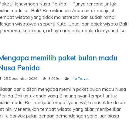
Paket Honeymoon Nusa Penida – Punya rencana untuk
bulan madu ke Bali? Beranikan diri Anda untuk menjajal
tempat wisata yang tidak mainstream dan sudah ramai
dengan wisatawan seperti Kuta, Ubud, dan objek wisata Bali
Discount
ng berbentu kepulauan, artinya ada pulau-pulau lain yang bisa
Mengapa memilih paket bulan madu
Nusa Penida
25 Desember 2020
3.929x
Info Travel
Paket Honeymoon Bali 4 Hari 3
Ma...
Ulasan dan alasan mengapa memilih paket bulan madu Nusa
Penida Bali untuk anda yang Bingung nyari tempat untuk
Seminyak
4 Day 3 Night
bulan madu, Bali menjadi tempat yang wajib masuk ke dalam
Rp 4.750.000
/ Orang
*Start
list nih. Menemukan tempat wisata yang akan memberikan
miliki banyak pulau dengan pemandangan yang luar biasa