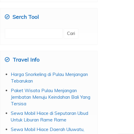
Serch Tool
Cari
untuk:
Travel Info
Harga Snorkeling di Pulau Menjangan
Tebarukan
Paket Wisata Pulau Menjangan
Jembatan Menuju Keindahan Bali Yang
Tersisa
Sewa Mobil Hiace di Seputaran Ubud
Untuk Liburan Rame Rame
Sewa Mobil Hiace Daerah Uluwatu,