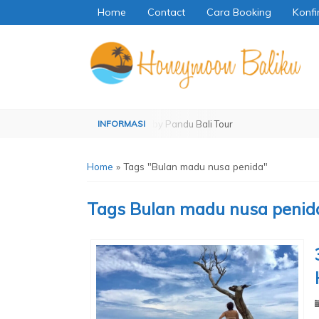
Home
Contact
Cara Booking
Konfi
Operated by Pandu Bali Tour
Operated by Pandu Bali
Home
»
Tags "Bulan madu nusa penida"
Tags
Bulan madu nusa penid