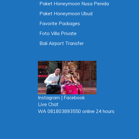
Paket Honeymoon Nusa Penida
Paket Honeymoon Ubud
Favorite Packages
Foto Villa Private
Bali Airport Transfer
Instagram
|
Facebook
Live Chat
WA
081803893550
online 24 hours