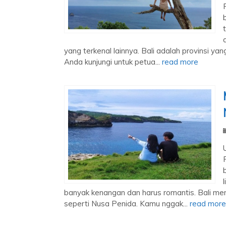
yang terkenal lainnya. Bali adalah provinsi ya
Anda kunjungi untuk petua...
read more
banyak kenangan dan harus romantis. Bali me
seperti Nusa Penida. Kamu nggak...
read more