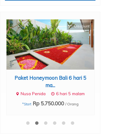
Discount
Paket Honeymoon Bali 6 hari 5
Paket Honeym
ma...
B
Nusa Penida
6 hari 5 malam
Nusa Penida
Rp 5.750.000
/ Orang
*Start
Rp 4.
*Start