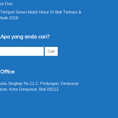
sa Dua
 Tempat Sewa Mobil Hiace Di Bali Terbaru &
rbaik 2026
Apa yang anda cari?
k:
Office
 Pulau Singkep No.12 C, Pedungan, Denpasar
atan, Kota Denpasar, Bali 08222