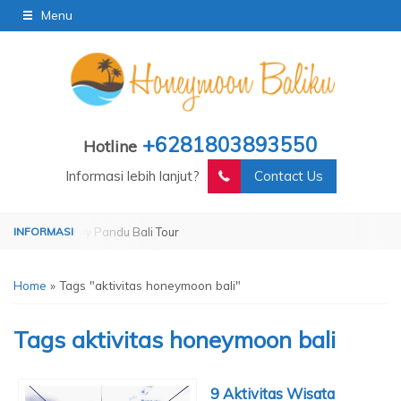
Menu
+6281803893550
Hotline
Informasi lebih lanjut?
Contact Us
erated by Pandu Bali Tour
Operated by Pandu Bali Tour
Home
»
Tags "aktivitas honeymoon bali"
Tags
aktivitas honeymoon bali
9 Aktivitas Wisata