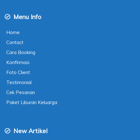
Menu Info
Home
Contact
Cara Booking
Konfirmasi
Foto Client
Testimonial
Cek Pesanan
Paket Liburan Keluarga
New Artikel