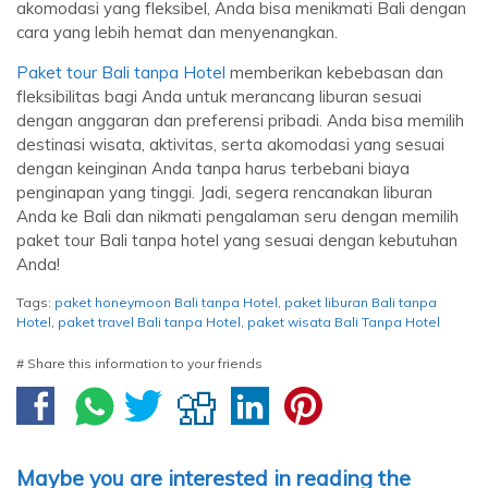
akomodasi yang fleksibel, Anda bisa menikmati Bali dengan
cara yang lebih hemat dan menyenangkan.
Paket tour Bali tanpa Hotel
memberikan kebebasan dan
fleksibilitas bagi Anda untuk merancang liburan sesuai
dengan anggaran dan preferensi pribadi. Anda bisa memilih
destinasi wisata, aktivitas, serta akomodasi yang sesuai
dengan keinginan Anda tanpa harus terbebani biaya
penginapan yang tinggi. Jadi, segera rencanakan liburan
Anda ke Bali dan nikmati pengalaman seru dengan memilih
paket tour Bali tanpa hotel yang sesuai dengan kebutuhan
Anda!
Tags:
paket honeymoon Bali tanpa Hotel
,
paket liburan Bali tanpa
Hotel
,
paket travel Bali tanpa Hotel
,
paket wisata Bali Tanpa Hotel
# Share this information to your friends
Maybe you are interested in reading the