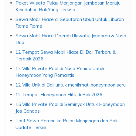
Paket Wisata Pulau Menjangan Jembatan Menuju
Keindahan Bali Yang Tersisa
Sewa Mobil Hiace di Seputaran Ubud Untuk Liburan
Rame Rame
Sewa Mobil Hiace Daerah Uluwatu, Jimbaran & Nusa
Dua
12 Tempat Sewa Mobil Hiace Di Bali Terbaru &
Terbaik 2026
12 Villa Private Pool di Nusa Penida Untuk
Honeymoon Yang Romantis
12 Villa Unik di Bali untuk menikmati honeymoon seru
12 Tempat Honeymoon Hits di Bali 2026
15 Villa Private Pool di Seminyak Untuk Honeymoon
Jos Gandos
Tarif Sewa Perahu ke Pulau Menjangan dari Bali –
Update Terkini