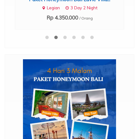
Legian
3 Day 2 Night
Seminya
Rp 4.350.000
Rp 2.3
/ Orang