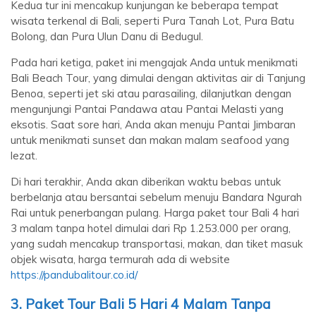
Kedua tur ini mencakup kunjungan ke beberapa tempat
wisata terkenal di Bali, seperti Pura Tanah Lot, Pura Batu
Bolong, dan Pura Ulun Danu di Bedugul.
Pada hari ketiga, paket ini mengajak Anda untuk menikmati
Bali Beach Tour, yang dimulai dengan aktivitas air di Tanjung
Benoa, seperti jet ski atau parasailing, dilanjutkan dengan
mengunjungi Pantai Pandawa atau Pantai Melasti yang
eksotis. Saat sore hari, Anda akan menuju Pantai Jimbaran
untuk menikmati sunset dan makan malam seafood yang
lezat.
Di hari terakhir, Anda akan diberikan waktu bebas untuk
berbelanja atau bersantai sebelum menuju Bandara Ngurah
Rai untuk penerbangan pulang. Harga paket tour Bali 4 hari
3 malam tanpa hotel dimulai dari Rp 1.253.000 per orang,
yang sudah mencakup transportasi, makan, dan tiket masuk
objek wisata, harga termurah ada di website
https://pandubalitour.co.id/
3.
Paket Tour Bali 5 Hari 4 Malam Tanpa