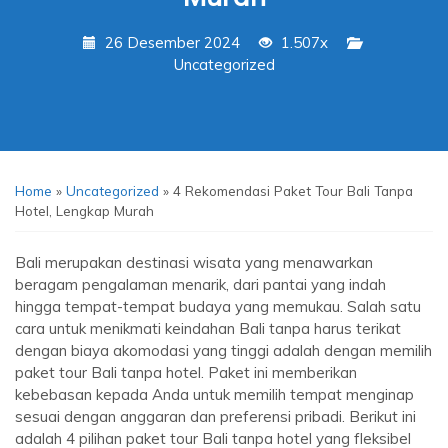
26 Desember 2024
1.507x
Uncategorized
Home
»
Uncategorized
»
4 Rekomendasi Paket Tour Bali Tanpa
Hotel, Lengkap Murah
Bali merupakan destinasi wisata yang menawarkan
beragam pengalaman menarik, dari pantai yang indah
hingga tempat-tempat budaya yang memukau. Salah satu
cara untuk menikmati keindahan Bali tanpa harus terikat
dengan biaya akomodasi yang tinggi adalah dengan memilih
paket tour Bali tanpa hotel. Paket ini memberikan
kebebasan kepada Anda untuk memilih tempat menginap
sesuai dengan anggaran dan preferensi pribadi. Berikut ini
adalah 4 pilihan paket tour Bali tanpa hotel yang fleksibel