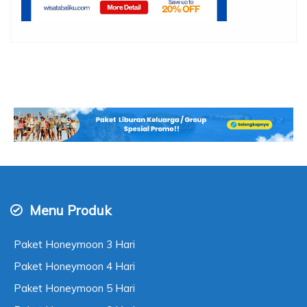
Menu Produk
Paket Honeymoon 3 Hari
Paket Honeymoon 4 Hari
Paket Honeymoon 5 Hari