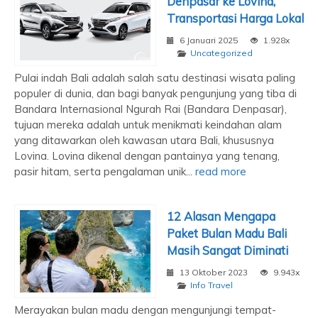
Denpasar ke Lovina,
Transportasi Harga Lokal
6 Januari 2025
1.928x
Uncategorized
Pulai indah Bali adalah salah satu destinasi wisata paling
populer di dunia, dan bagi banyak pengunjung yang tiba di
Bandara Internasional Ngurah Rai (Bandara Denpasar),
tujuan mereka adalah untuk menikmati keindahan alam
yang ditawarkan oleh kawasan utara Bali, khususnya
Lovina. Lovina dikenal dengan pantainya yang tenang,
pasir hitam, serta pengalaman unik...
read more
12 Alasan Mengapa
Paket Bulan Madu Bali
Masih Sangat Diminati
13 Oktober 2023
9.943x
Info Travel
Merayakan bulan madu dengan mengunjungi tempat-