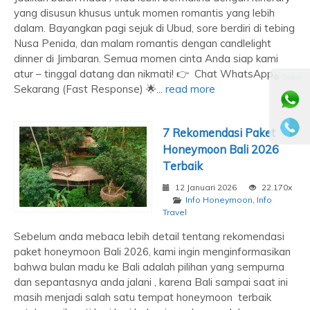
yang disusun khusus untuk momen romantis yang lebih
dalam. Bayangkan pagi sejuk di Ubud, sore berdiri di tebing
Nusa Penida, dan malam romantis dengan candlelight
dinner di Jimbaran. Semua momen cinta Anda siap kami
atur – tinggal datang dan nikmati! 👉 Chat WhatsApp
⚫ Online
Sekarang (Fast Response) 🌟...
read more
7 Rekomendasi Paket
Honeymoon Bali 2026
Terbaik
12 Januari 2026
22.170x
Info Honeymoon
,
Info
Travel
Sebelum anda mebaca lebih detail tentang rekomendasi
paket honeymoon Bali 2026, kami ingin menginformasikan
bahwa bulan madu ke Bali adalah pilihan yang sempurna
dan sepantasnya anda jalani , karena Bali sampai saat ini
masih menjadi salah satu tempat honeymoon terbaik