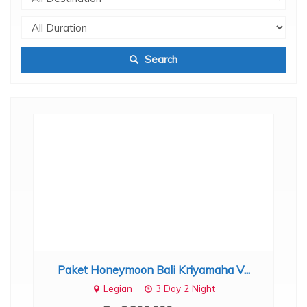
Search
ount
Paket Honeymoon Bali Kriyamaha V...
Legian
3 Day 2 Night