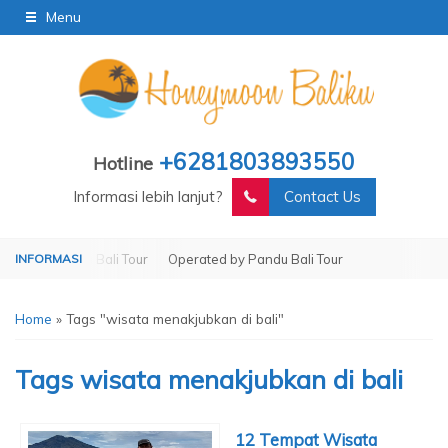
Menu
+6281803893550
Hotline
Informasi lebih lanjut?
Contact Us
 by Pandu Bali Tour
Operated by Pandu Bali Tour
Home
»
Tags "wisata menakjubkan di bali"
Tags
wisata menakjubkan di bali
12 Tempat Wisata