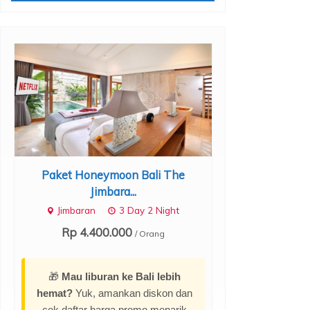
Paket Honeymoon Bali The
Paket Honey
Jimbara...
Te
Jimbaran
3 Day 2 Night
Bali
Rp 4.400.000
Rp 1.98
/ Orang
🎁
Mau liburan ke Bali lebih
hemat?
Yuk, amankan diskon dan
cek daftar harga promo menarik