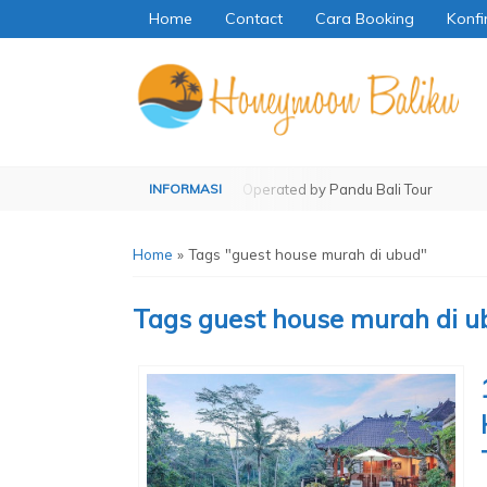
Home
Contact
Cara Booking
Konfi
erated by Pandu Bali Tour
Operated by Pandu Bali Tour
Home
»
Tags "guest house murah di ubud"
Tags
guest house murah di u