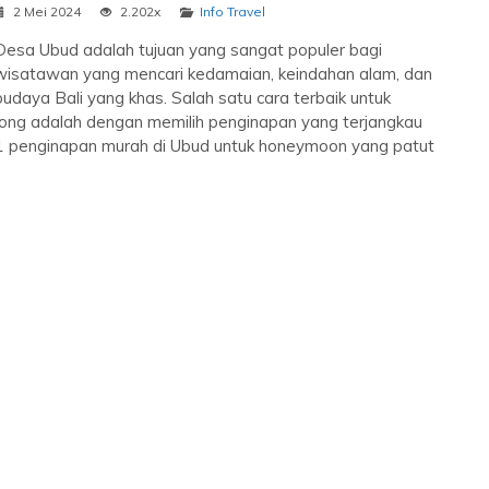
2 Mei 2024
2.202x
Info Travel
Desa Ubud adalah tujuan yang sangat populer bagi
wisatawan yang mencari kedamaian, keindahan alam, dan
budaya Bali yang khas. Salah satu cara terbaik untuk
ng adalah dengan memilih penginapan yang terjangkau
11 penginapan murah di Ubud untuk honeymoon yang patut
Paket Honeymoon Bali Lavie Villa...
Legian
3 Day 2 Night
Rp 4.350.000
/ Orang