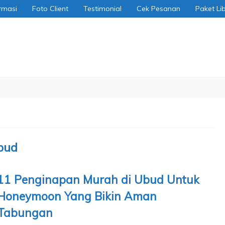
rmasi
Foto Client
Testimonial
Cek Pesanan
Paket Li
bud
11 Penginapan Murah di Ubud Untuk
Honeymoon Yang Bikin Aman
Tabungan