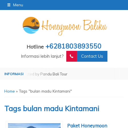
Menu
+6281803893550
Hotline
Informasi lebih lanjut?
Contact Us
our
Operated by Pandu Bali Tour
Home
»
Tags "bulan madu Kintamani"
Tags
bulan madu Kintamani
Paket Honeymoon