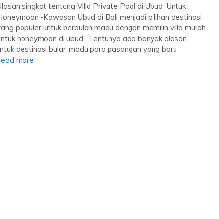
Ulasan singkat tentang Villa Private Pool di Ubud Untuk
Honeymoon -Kawasan Ubud di Bali menjadi pilihan destinasi
yang populer untuk berbulan madu dengan memilih villa murah
untuk honeymoon di ubud . Tentunya ada banyak alasan
tuk destinasi bulan madu para pasangan yang baru
read more
Paket Honeymoon Bali Harga
Termu...
Bali
3 Day 2 Night
Rp 1.987.600
/ Orang