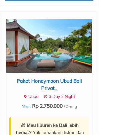
Paket Honeymoon Ubud Bali
Paket Honeym
Privat...
B
Ubud
3 Day 2 Night
Nusa Penida
Rp 2.750.000
Rp 4.
/ Orang
*Start
*Start
🎁
Mau liburan ke Bali lebih
hemat?
Yuk, amankan diskon dan