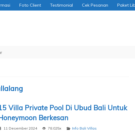
rmasi
Foto Client
Testimonial
Cek Pesanan
Paket Li
allalang
15 Villa Private Pool Di Ubud Bali Untuk
Honeymoon Berkesan
11 Desember 2024
78.025x
Info Bali Villas