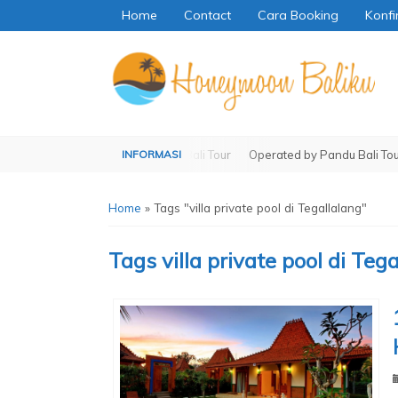
Home
Contact
Cara Booking
Konfi
Operated by Pandu Bali Tour
Operated by Pandu Bali Tour
Home
»
Tags "villa private pool di Tegallalang"
Tags
villa private pool di Teg