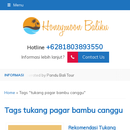
Menu
+6281803893550
Hotline
Informasi lebih lanjut?
Contact Us
i Tour
Operated by Pandu Bali Tour
Home
»
Tags "tukang pagar bambu canggu"
Tags
tukang pagar bambu canggu
Rekomendasi Tukang