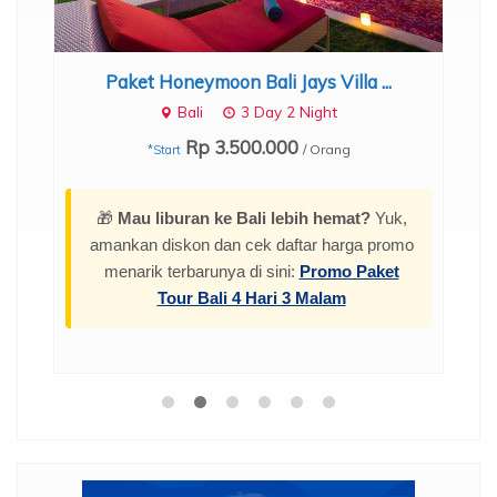
Paket Honeymoon Bali Aleva Villa...
Seminyak
3 Day 2 Night
Rp 4.700.000
/ Orang
,
mo