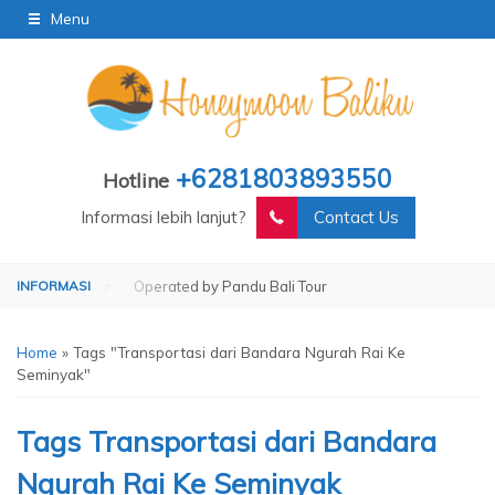
Menu
+6281803893550
Hotline
Informasi lebih lanjut?
Contact Us
u Bali Tour
Operated by Pandu Bali Tour
Home
»
Tags "Transportasi dari Bandara Ngurah Rai Ke
Seminyak"
Tags
Transportasi dari Bandara
Ngurah Rai Ke Seminyak