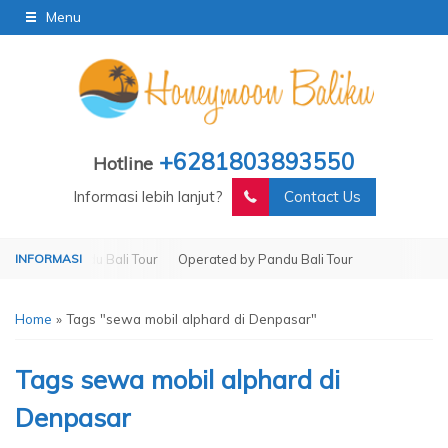
Menu
+6281803893550
Hotline
Informasi lebih lanjut?
Contact Us
ed by Pandu Bali Tour
Operated by Pandu Bali Tour
Home
»
Tags "sewa mobil alphard di Denpasar"
Tags
sewa mobil alphard di
Denpasar