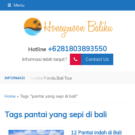
Menu
+6281803893550
Hotline
Informasi lebih lanjut?
Contact Us
our
Operated by Pandu Bali Tour
Home
»
Tags "pantai yang sepi di bali"
Tags
pantai yang sepi di bali
12 Pantai indah di Bali