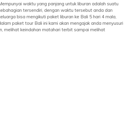
Mempunyai waktu yang panjang untuk liburan adalah suatu
kebahagian tersendiri, dengan waktu tersebut anda dan
keluarga bisa mengikuti paket liburan ke Bali 5 hari 4 mala,
dalam paket tour Bali ini kami akan mengajak anda menyusuri
an, melihat keindahan matahari terbit sampai melihat
Paket Honeymoon Kintamani 4
Hari...
Bali
4 Day 3 Night
Rp 4.250.000
/ Orang