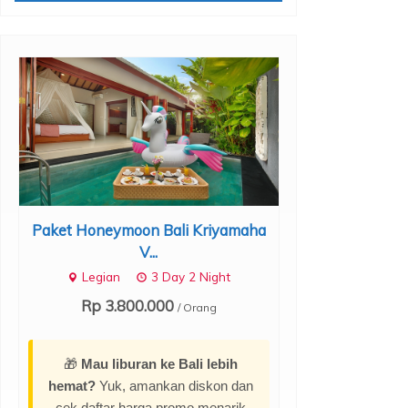
Paket Honeymoon Bali Kriyamaha
Paket Honey
V...
Pr
Legian
3 Day 2 Night
Ubud
Rp 3.800.000
/ Orang
Rp 2.
*Start
🎁
Mau liburan ke Bali lebih
hemat?
Yuk, amankan diskon dan
cek daftar harga promo menarik