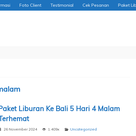
rmasi
Foto Client
Testimonial
Cek Pesanan
Paket Li
li Tour
 malam
Paket Liburan Ke Bali 5 Hari 4 Malam
Terhemat
26 November 2024
1.409x
Uncategorized