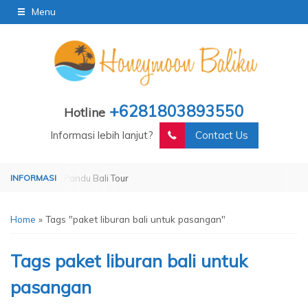
Menu
+6281803893550
Hotline
Informasi lebih lanjut?
Contact Us
erated by Pandu Bali Tour
Operated by Pandu Bali Tour
Home
»
Tags "paket liburan bali untuk pasangan"
Tags
paket liburan bali untuk
pasangan