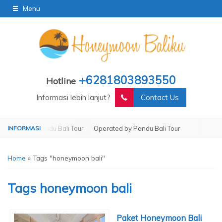
Menu
+6281803893550
Hotline
Informasi lebih lanjut?
Contact Us
ted by Pandu Bali Tour
Operated by Pandu Bali Tour
Home
»
Tags "honeymoon bali"
Tags
honeymoon bali
Paket Honeymoon Bali