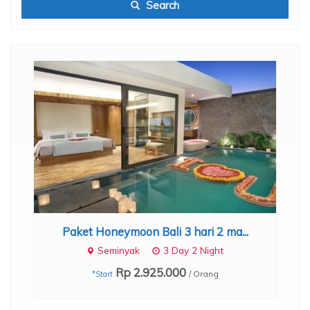
Search
Paket Honeymoon Bali 3 hari 2 ma...
Seminyak
3 Day 2 Night
Rp 2.925.000
/ Orang
*Start
,