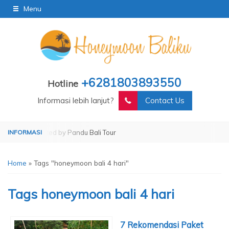
Menu
+6281803893550
Hotline
Informasi lebih lanjut?
Contact Us
r
Operated by Pandu Bali Tour
Home
»
Tags "honeymoon bali 4 hari"
Tags
honeymoon bali 4 hari
7 Rekomendasi Paket