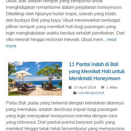
Ubud, Bali, adalah tempat yang sempurna untuk
menghidupkan romantisme dalam perjalanan honeymoon.
Dikelilingi oleh hijaunya hutan tropis, sawah yang indah,
dan budaya Bali yang kaya, Ubud menawarkan berbagai
pilihan tempat yang memikat hati bagi pasangan yang
ingin menghabiskan waktu berdua setelah pernikahan. Dari
villa mewah hingga restoran mewah, Ubud mem...
read
more
11 Pantai Indah di Bali
yang Memikat Hati untuk
Menikmati Honeymoon
27 April 2024
1.466x
Uncategorized
Pulau Bali, pulau yang terkenal dengan keindahan alamnya
yang memukau, adalah destinasi impian bagi pasangan
yang ingin merayakan honeymoon mereka dengan cara
yang istimewa. Dari pantai-pantai berpasir putih yang
memikat hingga teluk-teluk tersembunyi yang mempesona,