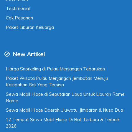
Testimonial
Cek Pesanan
Paket Liburan Keluarga
New Artikel
Harga Snorkeling di Pulau Menjangan Tebarukan
Paket Wisata Pulau Menjangan Jembatan Menuju
Keindahan Bali Yang Tersisa
Sewa Mobil Hiace di Seputaran Ubud Untuk Liburan Rame
Rame
Sewa Mobil Hiace Daerah Uluwatu, Jimbaran & Nusa Dua
12 Tempat Sewa Mobil Hiace Di Bali Terbaru & Terbaik
2026