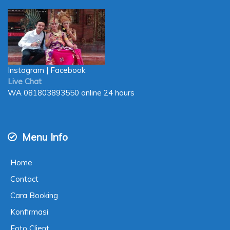
Instagram
|
Facebook
Live Chat
WA
081803893550
online 24 hours
Menu Info
Home
Contact
Cara Booking
Konfirmasi
Foto Client