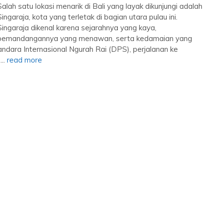
Salah satu lokasi menarik di Bali yang layak dikunjungi adalah
Singaraja, kota yang terletak di bagian utara pulau ini.
Singaraja dikenal karena sejarahnya yang kaya,
pemandangannya yang menawan, serta kedamaian yang
andara Internasional Ngurah Rai (DPS), perjalanan ke
...
read more
Luxury Paket Liburan Keluarga ke...
Bali
4 Day 3 Night
Harga Hubungi Kami