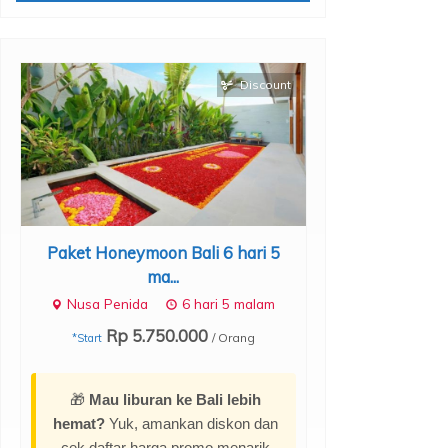
Discount
Paket Honeymoon Bali 6 hari 5
Paket Honeym
ma...
P
Nusa Penida
6 hari 5 malam
Seminyak
Rp 5.750.000
Rp 2.30
/ Orang
*Start
🎁
Mau liburan ke Bali lebih
hemat?
Yuk, amankan diskon dan
cek daftar harga promo menarik