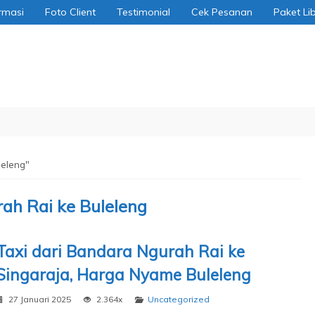
rmasi
Foto Client
Testimonial
Cek Pesanan
Paket Li
leleng"
ah Rai ke Buleleng
Taxi dari Bandara Ngurah Rai ke
Singaraja, Harga Nyame Buleleng
27 Januari 2025
2.364x
Uncategorized