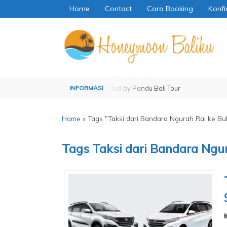
Home
Contact
Cara Booking
Konfi
 by Pandu Bali Tour
Operated by Pandu Bali Tour
Home
»
Tags "Taksi dari Bandara Ngurah Rai ke Bu
Tags
Taksi dari Bandara Ngur