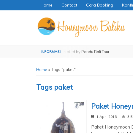
Home
Contact
Cara Booking
Konfi
ed by Pandu Bali Tour
Operated by Pandu Bali Tour
Home
»
Tags "paket"
Tags
paket
Paket Honeym
1 April 2018
3.5
Paket Honeymoon B