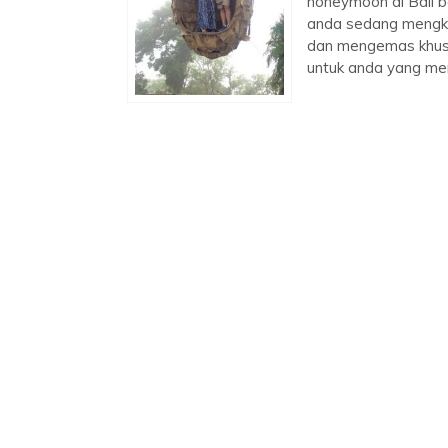
honeymoon di Bali b
anda sedang mengkl
dan mengemas khusus
untuk anda yang m