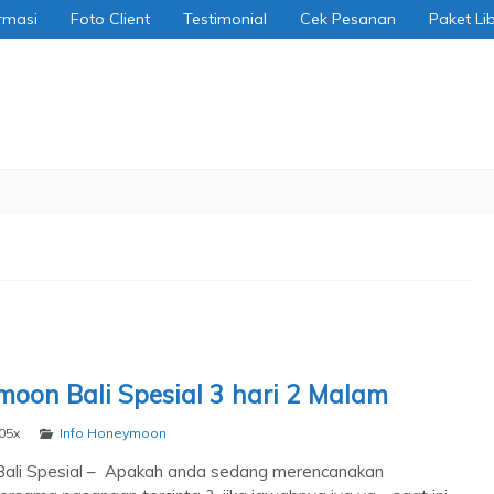
rmasi
Foto Client
Testimonial
Cek Pesanan
Paket Li
oon Bali Spesial 3 hari 2 Malam
05x
Info Honeymoon
ali Spesial – Apakah anda sedang merencanakan