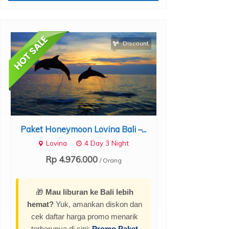
Discount
Paket Honeymoon Lovina Bali –...
Paket Bulan M
Lovina
4 Day 3 Night
Rp 4.976.000
/ Orang
Nusa P
4 D
Rp 3.22
🎁
Mau liburan ke Bali lebih
hemat?
Yuk, amankan diskon dan
cek daftar harga promo menarik
terbarunya di sini:
Promo Paket