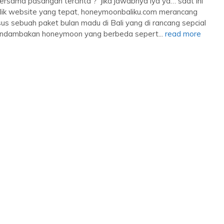
ersama pasangan tercinta ? jika jawabnya iya ya… saat ini
ik website yang tepat, honeymoonbaliku.com merancang
 sebuah paket bulan madu di Bali yang di rancang sepcial
endambakan honeymoon yang berbeda sepert...
read more
Paket Bulan Madu Sana Vie Villa ...
Seminyak
3 Day 2 Night
Rp 4.100.000
/ Orang