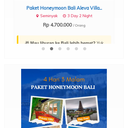
Paket Honeymoon Bali Aleva Villa...
.
Seminyak
3 Day 2 Night
Rp 4.700.000
/ Orang
🎁
Mau liburan ke Bali lebih hemat?
Yuk,
amankan diskon dan cek daftar harga promo
menarik terbarunya di sini:
Promo Paket
Tour Bali 4 Hari 3 Malam