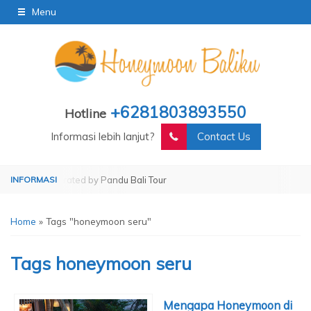
Menu
+6281803893550
Hotline
Informasi lebih lanjut?
Contact Us
our
Operated by Pandu Bali Tour
Home
»
Tags "honeymoon seru"
Tags
honeymoon seru
Mengapa Honeymoon di