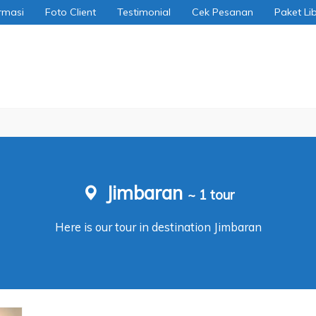
rmasi
Foto Client
Testimonial
Cek Pesanan
Paket Li
Jimbaran
~ 1 tour
Here is our tour in destination Jimbaran