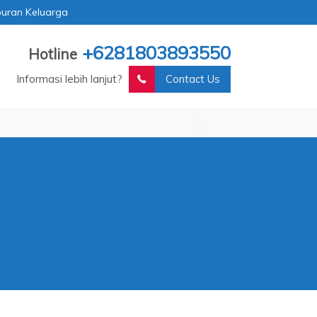
buran Keluarga
+6281803893550
Hotline
Informasi lebih lanjut?
Contact Us