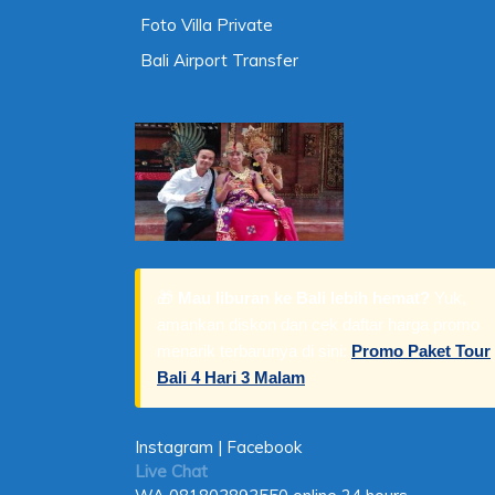
Foto Villa Private
Bali Airport Transfer
🎁
Mau liburan ke Bali lebih hemat?
Yuk,
amankan diskon dan cek daftar harga promo
menarik terbarunya di sini:
Promo Paket Tour
Bali 4 Hari 3 Malam
Instagram
|
Facebook
Live Chat